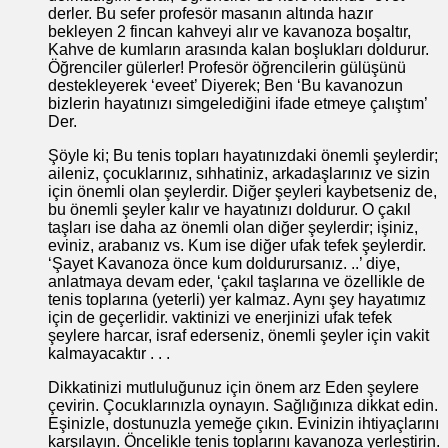
derler. Bu sefer profesör masanın altında hazır
bekleyen 2 fincan kahveyi alır ve kavanoza boşaltır,
Kahve de kumların arasında kalan boşlukları doldurur.
Öğrenciler gülerler! Profesör öğrencilerin gülüşünü
destekleyerek ‘eveet’ Diyerek; Ben ‘Bu kavanozun
bizlerin hayatınızı simgelediğini ifade etmeye çalıştım’
Der.
Şöyle ki; Bu tenis topları hayatınızdaki önemli şeylerdir;
aileniz, çocuklarınız, sıhhatiniz, arkadaşlarınız ve sizin
için önemli olan şeylerdir. Diğer şeyleri kaybetseniz de,
bu önemli şeyler kalır ve hayatınızı doldurur. O çakıl
taşları ise daha az önemli olan diğer şeylerdir; işiniz,
eviniz, arabanız vs. Kum ise diğer ufak tefek şeylerdir.
‘Şayet Kavanoza önce kum doldurursanız. ..’ diye,
anlatmaya devam eder, ‘çakıl taşlarına ve özellikle de
tenis toplarına (yeterli) yer kalmaz. Aynı şey hayatımız
için de geçerlidir. vaktinizi ve enerjinizi ufak tefek
şeylere harcar, israf ederseniz, önemli şeyler için vakit
kalmayacaktır . . .
Dikkatinizi mutluluğunuz için önem arz Eden şeylere
çevirin. Çocuklarınızla oynayın. Sağlığınıza dikkat edin.
Eşinizle, dostunuzla yemeğe çıkın. Evinizin ihtiyaçlarını
karşılayın. Öncelikle tenis toplarını kavanoza yerleştirin.