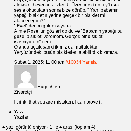
almasını heyecanla izledik. Üzerindeki notu yüksek
sesle okuduktan sonra bize dönüp, ” Yani babamın
yaptığı bisikletin yerine gerçek bir bisiklet mi
alabileceğim?”
” Evet” dedim gülümseyerek.
Almie Rose’ un gözleri doldu ve “Babamın yaptığı bu
güzel bisikleti veremem. Gerçek bir bisiklet
istemiyorum” dedi.
O anda uçtuk sanki ikimiz da mutluluktan.
Yeryüzündeki bütün bisikletleri alabilirdik kızımıza.
Şubat 1, 2025: 11:00 am
#10034
Yanıtla
EugenCep
Ziyaretçi
I think, that you are mistaken. I can prove it.
Yazar
Yazılar
4 yazı görüntüleniyor - 1 ile 4 arası (toplam 4)