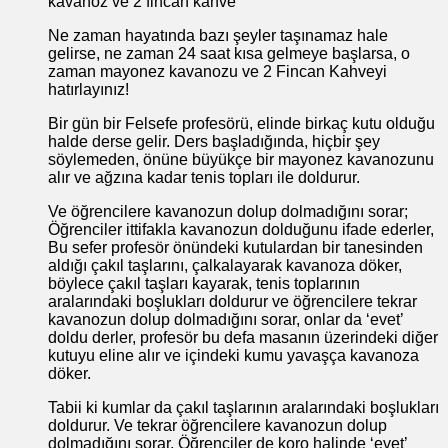
kavanoz ve 2 fincan kahve
Ne zaman hayatında bazı şeyler taşınamaz hale
gelirse, ne zaman 24 saat kısa gelmeye başlarsa, o
zaman mayonez kavanozu ve 2 Fincan Kahveyi
hatırlayınız!
Bir gün bir Felsefe profesörü, elinde birkaç kutu olduğu
halde derse gelir. Ders başladığında, hiçbir şey
söylemeden, önüne büyükçe bir mayonez kavanozunu
alır ve ağzına kadar tenis topları ile doldurur.
Ve öğrencilere kavanozun dolup dolmadığını sorar;
Öğrenciler ittifakla kavanozun dolduğunu ifade ederler,
Bu sefer profesör önündeki kutulardan bir tanesinden
aldığı çakıl taşlarını, çalkalayarak kavanoza döker,
böylece çakıl taşları kayarak, tenis toplarının
aralarındaki boşlukları doldurur ve öğrencilere tekrar
kavanozun dolup dolmadığını sorar, onlar da ‘evet’
doldu derler, profesör bu defa masanın üzerindeki diğer
kutuyu eline alır ve içindeki kumu yavaşça kavanoza
döker.
Tabii ki kumlar da çakıl taşlarının aralarındaki boşlukları
doldurur. Ve tekrar öğrencilere kavanozun dolup
dolmadığını sorar, Öğrenciler de koro halinde ‘evet’