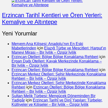
Erzincan Tarihî Kentleri ve Ören Yerleri:
Kemaliye ve Altıntepe
Yeni Yorumlar
Meryem Ana Kilisesi: Anadolu’nın En Eski
Mabetlerinden
için
Elazığ Türbe ve Mescitleri: Harput’ın
Manevi Mirası – Bir İyilik – Özgür İyilik
Erzincan Otelleri: Bölge Bölge Konaklama Rehberi
için
Ergan Dağı Otelleri: Kayak Merkezinde Konaklama –
Bir İyilik – Özgür İyilik
Erzincan Otelleri: Bölge Bölge Konaklama Rehberi
için
Erzincan Merkez Otelleri: Şehir Merkezinde Konaklama
Rehberi – Bir İyilik – Özgür İyilik
Erzincan Merkez Otelleri: Şehir Merkezinde Konaklama
Rehberi
için
Erzincan Otelleri: Bölge Bölge Konaklama
Rehberi – Bir İyilik – Özgür İyilik
Sultan Melik Türbesi: Mengücek Döneminden Bir
Yadigâr
için
Erzincan Tarihî ve Dinî Yapıları: Türbeler,
Külliyeler ve Kiliseler – Bir İyilik – Özgür İyilik