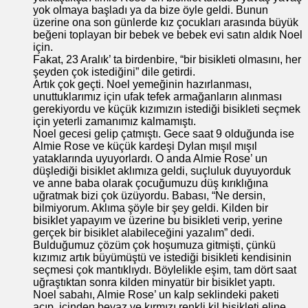
yok olmaya başladı ya da bize öyle geldi. Bunun
üzerine ona son günlerde kız çocukları arasında büyük
beğeni toplayan bir bebek ve bebek evi satın aldık Noel
için.
Fakat, 23 Aralık’ ta birdenbire, “bir bisikleti olmasını, her
şeyden çok istediğini” dile getirdi.
Artık çok geçti. Noel yemeğinin hazırlanması,
unuttuklarımız için ufak tefek armağanların alınması
gerekiyordu ve küçük kızımızın istediği bisikleti seçmek
için yeterli zamanımız kalmamıştı.
Noel gecesi gelip çatmıştı. Gece saat 9 olduğunda ise
Almie Rose ve küçük kardeşi Dylan mışıl mışıl
yataklarında uyuyorlardı. O anda Almie Rose’ un
düşlediği bisiklet aklımıza geldi, suçluluk duyuyorduk
ve anne baba olarak çocuğumuzu düş kırıklığına
uğratmak bizi çok üzüyordu. Babası, “Ne dersin,
bilmiyorum. Aklıma şöyle bir şey geldi. Kilden bir
bisiklet yapayım ve üzerine bu bisikleti verip, yerine
gerçek bir bisiklet alabileceğini yazalım” dedi.
Bulduğumuz çözüm çok hoşumuza gitmişti, çünkü
kızımız artık büyümüştü ve istediği bisikleti kendisinin
seçmesi çok mantıklıydı. Böylelikle eşim, tam dört saat
uğraştıktan sonra kilden minyatür bir bisiklet yaptı.
Noel sabahı, Almie Rose’ un kalp seklindeki paketi
açıp, içinden beyaz ve kırmızı renkli kil bisikleti eline