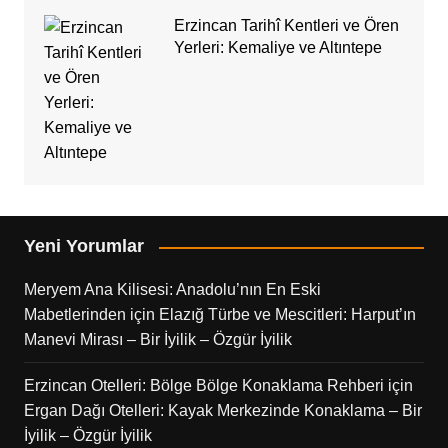
Erzincan Tarihî Kentleri ve Ören
Yerleri: Kemaliye ve Altıntepe
Yeni Yorumlar
Meryem Ana Kilisesi: Anadolu’nın En Eski
Mabetlerinden
için
Elazığ Türbe ve Mescitleri: Harput’ın
Manevi Mirası – Bir İyilik – Özgür İyilik
Erzincan Otelleri: Bölge Bölge Konaklama Rehberi
için
Ergan Dağı Otelleri: Kayak Merkezinde Konaklama – Bir
İyilik – Özgür İyilik