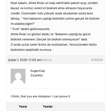
Noel sabahı, Almie Rose’ un kalp seklindeki paketi açıp, içinden
beyaz ve kırmızı renkli kil bisikleti eline almasını heyecanla
izledik. Üzerindeki notu yüksek sesle okuduktan sonra bize
dönüp, ” Yani babamın yaptığı bisikletin yerine gerçek bir bisiklet
mi alabileceğim?”
” Evet” dedim gülümseyerek.
Almie Rose’ un gözleri doldu ve “Babamın yaptığı bu güzel
bisikleti veremem. Gerçek bir bisiklet istemiyorum” dedi.
O anda uçtuk sanki ikimiz da mutluluktan. Yeryüzündeki bütün
bisikletleri alabilirdik kızımıza.
Şubat 1, 2025: 11:00 am
#10034
YANITLA
EugenCep
Ziyaretçi
I think, that you are mistaken. I can prove it.
Yazar
Yazılar