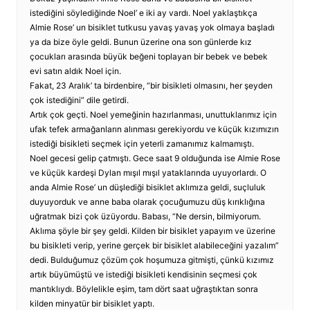
istediğini söylediğinde Noel’ e iki ay vardı. Noel yaklaştıkça
Almie Rose’ un bisiklet tutkusu yavaş yavaş yok olmaya başladı
ya da bize öyle geldi. Bunun üzerine ona son günlerde kız
çocukları arasında büyük beğeni toplayan bir bebek ve bebek
evi satın aldık Noel için.
Fakat, 23 Aralık’ ta birdenbire, “bir bisikleti olmasını, her şeyden
çok istediğini” dile getirdi.
Artık çok geçti. Noel yemeğinin hazırlanması, unuttuklarımız için
ufak tefek armağanların alınması gerekiyordu ve küçük kızımızın
istediği bisikleti seçmek için yeterli zamanımız kalmamıştı.
Noel gecesi gelip çatmıştı. Gece saat 9 olduğunda ise Almie Rose
ve küçük kardeşi Dylan mışıl mışıl yataklarında uyuyorlardı. O
anda Almie Rose’ un düşlediği bisiklet aklımıza geldi, suçluluk
duyuyorduk ve anne baba olarak çocuğumuzu düş kırıklığına
uğratmak bizi çok üzüyordu. Babası, “Ne dersin, bilmiyorum.
Aklıma şöyle bir şey geldi. Kilden bir bisiklet yapayım ve üzerine
bu bisikleti verip, yerine gerçek bir bisiklet alabileceğini yazalım”
dedi. Bulduğumuz çözüm çok hoşumuza gitmişti, çünkü kızımız
artık büyümüştü ve istediği bisikleti kendisinin seçmesi çok
mantıklıydı. Böylelikle eşim, tam dört saat uğraştıktan sonra
kilden minyatür bir bisiklet yaptı.