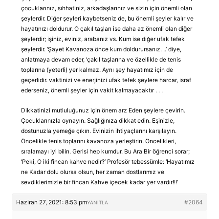
çocuklarınız, sıhhatiniz, arkadaşlarınız ve sizin için önemli olan
şeylerdir. Diğer şeyleri kaybetseniz de, bu önemli şeyler kalır ve
hayatınızı doldurur. O çakıl taşları ise daha az önemli olan diğer
şeylerdir; işiniz, eviniz, arabanız vs. Kum ise diğer ufak tefek
şeylerdir. ‘Şayet Kavanoza önce kum doldurursanız. ..’ diye,
anlatmaya devam eder, ‘çakıl taşlarına ve özellikle de tenis
toplarına (yeterli) yer kalmaz. Aynı şey hayatımız için de
geçerlidir. vaktinizi ve enerjinizi ufak tefek şeylere harcar, israf
ederseniz, önemli şeyler için vakit kalmayacaktır . . .
Dikkatinizi mutluluğunuz için önem arz Eden şeylere çevirin.
Çocuklarınızla oynayın. Sağlığınıza dikkat edin. Eşinizle,
dostunuzla yemeğe çıkın. Evinizin ihtiyaçlarını karşılayın.
Öncelikle tenis toplarını kavanoza yerleştirin. Öncelikleri,
sıralamayı iyi bilin. Gerisi hep kumdur. Bu Ara Bir öğrenci sorar;
‘Peki, O iki fincan kahve nedir?’ Profesör tebessümle: ‘Hayatımız
ne Kadar dolu olursa olsun, her zaman dostlarımız ve
sevdiklerimizle bir fincan Kahve içecek kadar yer vardır!!!’
Haziran 27, 2021: 8:53 pm
#2064
YANITLA