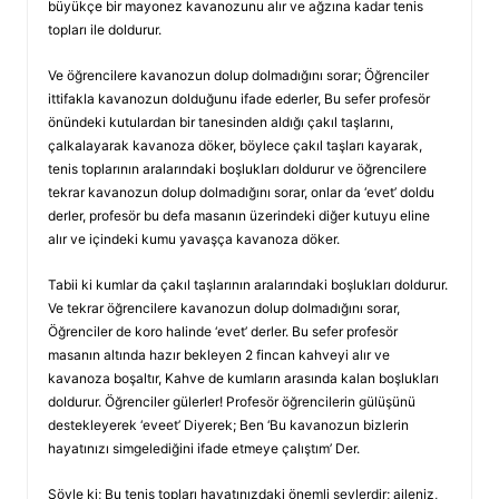
büyükçe bir mayonez kavanozunu alır ve ağzına kadar tenis
topları ile doldurur.
Ve öğrencilere kavanozun dolup dolmadığını sorar; Öğrenciler
ittifakla kavanozun dolduğunu ifade ederler, Bu sefer profesör
önündeki kutulardan bir tanesinden aldığı çakıl taşlarını,
çalkalayarak kavanoza döker, böylece çakıl taşları kayarak,
tenis toplarının aralarındaki boşlukları doldurur ve öğrencilere
tekrar kavanozun dolup dolmadığını sorar, onlar da ‘evet’ doldu
derler, profesör bu defa masanın üzerindeki diğer kutuyu eline
alır ve içindeki kumu yavaşça kavanoza döker.
Tabii ki kumlar da çakıl taşlarının aralarındaki boşlukları doldurur.
Ve tekrar öğrencilere kavanozun dolup dolmadığını sorar,
Öğrenciler de koro halinde ‘evet’ derler. Bu sefer profesör
masanın altında hazır bekleyen 2 fincan kahveyi alır ve
kavanoza boşaltır, Kahve de kumların arasında kalan boşlukları
doldurur. Öğrenciler gülerler! Profesör öğrencilerin gülüşünü
destekleyerek ‘eveet’ Diyerek; Ben ‘Bu kavanozun bizlerin
hayatınızı simgelediğini ifade etmeye çalıştım’ Der.
Şöyle ki; Bu tenis topları hayatınızdaki önemli şeylerdir; aileniz,