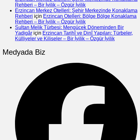
Rehberi – Bir İyilik – Özgür İyilik
Erzincan Merkez Otelleri: Şehir Merkezinde Konaklama
Rehberi
için
Erzincan Otelleri: Bölge Bölge Konaklama
Rehberi – Bir İyilik – Özgür İyilik
Sultan Melik Türbesi: Mengücek Döneminden Bir
Yadigâr
için
Erzincan Tarihî ve Dinî Yapıları: Türbeler,
Külliyeler ve Kiliseler – Bir İyilik – Özgür İyilik
Medyada Biz