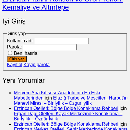
Kemaliye ve Altıntepe
İyi Giriş
Giriş yap
Kullanıcı adı:
Parola:
Beni hatırla
Giriş yap
Kayıt ol
Kayıp parola
Yeni Yorumlar
Meryem Ana Kilisesi: Anadolu’nın En Eski
Mabetlerinden
için
Elazığ Türbe ve Mescitleri: Harput’ın
Manevi Mirası – Bir İyilik – Özgür İyilik
Erzincan Otelleri: Bölge Bölge Konaklama Rehberi
için
Ergan Dağı Otelleri: Kayak Merkezinde Konaklama –
Bir İyilik – Özgür İyilik
Erzincan Otelleri: Bölge Bölge Konaklama Rehberi
için
Erzincan Merkez Otelleri: Şehir Merkezinde Konaklama