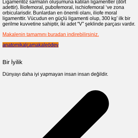
Ligamentöz sarmalın oluşumuna katılan ligamentler (dört
adettir). İliofemoral, pubofemoral, ischiofemoral ‘ve zona
orbicularisdir. Bunlardan en önemli olanı, iliofe moral
ligamenttir. Vücudun en güçlü ligamenti olup, 300 kg’ ilk bir
gerilme kuvvetine sahiptir, iki adet “V” şeklinde parçası vardır.
Makalenin tamamını buradan indirebilirsiniz.
anatomi
kalça
makale
ödev
Bir İyilik
Dünyayı daha iyi yapmayan insan insan değildir.
Yazı
gezinmesi