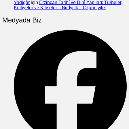
Yadigâr
için
Erzincan Tarihî ve Dinî Yapıları: Türbeler,
Külliyeler ve Kiliseler – Bir İyilik – Özgür İyilik
Medyada Biz