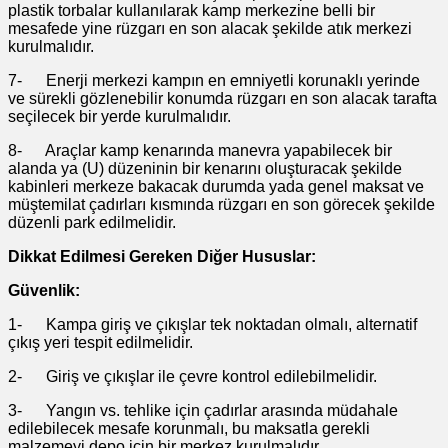
plastik torbalar kullanılarak kamp merkezine belli bir
mesafede yine rüzgarı en son alacak şekilde atık merkezi
kurulmalıdır.
7- Enerji merkezi kampın en emniyetli korunaklı yerinde
ve sürekli gözlenebilir konumda rüzgarı en son alacak tarafta
seçilecek bir yerde kurulmalıdır.
8- Araçlar kamp kenarında manevra yapabilecek bir
alanda ya (U) düzeninin bir kenarını oluşturacak şekilde
kabinleri merkeze bakacak durumda yada genel maksat ve
müştemilat çadırları kısmında rüzgarı en son görecek şekilde
düzenli park edilmelidir.
Dikkat Edilmesi Gereken Diğer Hususlar:
Güvenlik:
1- Kampa giriş ve çıkışlar tek noktadan olmalı, alternatif
çıkış yeri tespit edilmelidir.
2- Giriş ve çıkışlar ile çevre kontrol edilebilmelidir.
3- Yangın vs. tehlike için çadırlar arasında müdahale
edilebilecek mesafe korunmalı, bu maksatla gerekli
malzemeyi depo için bir merkez kurulmalıdır.