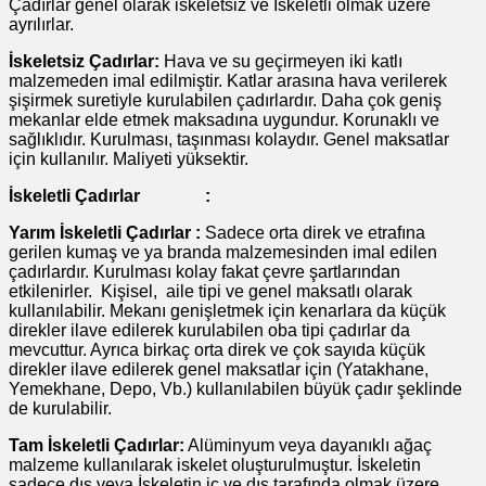
Çadırlar genel olarak iskeletsiz ve İskeletli olmak üzere
ayrılırlar.
İskeletsiz Çadırlar:
Hava ve su geçirmeyen iki katlı
malzemeden imal edilmiştir. Katlar arasına hava verilerek
şişirmek suretiyle kurulabilen çadırlardır. Daha çok geniş
mekanlar elde etmek maksadına uygundur. Korunaklı ve
sağlıklıdır. Kurulması, taşınması kolaydır. Genel maksatlar
için kullanılır. Maliyeti yüksektir.
İskeletli Çadırlar :
Yarım İskeletli Çadırlar :
Sadece orta direk ve etrafına
gerilen kumaş ve ya branda malzemesinden imal edilen
çadırlardır. Kurulması kolay fakat çevre şartlarından
etkilenirler. Kişisel, aile tipi ve genel maksatlı olarak
kullanılabilir. Mekanı genişletmek için kenarlara da küçük
direkler ilave edilerek kurulabilen oba tipi çadırlar da
mevcuttur. Ayrıca birkaç orta direk ve çok sayıda küçük
direkler ilave edilerek genel maksatlar için (Yatakhane,
Yemekhane, Depo, Vb.) kullanılabilen büyük çadır şeklinde
de kurulabilir.
Tam İskeletli Çadırlar:
Alüminyum veya dayanıklı ağaç
malzeme kullanılarak iskelet oluşturulmuştur. İskeletin
sadece dış veya İskeletin iç ve dış tarafında olmak üzere