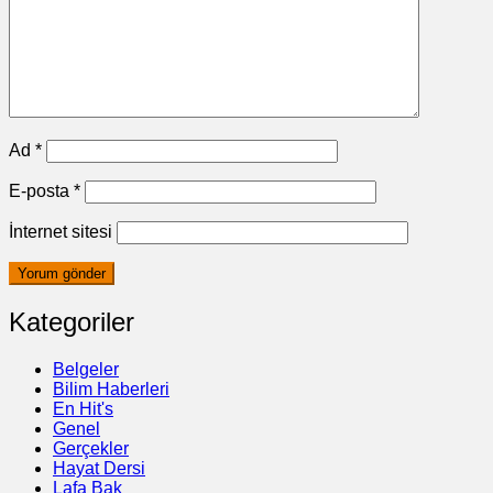
Ad
*
E-posta
*
İnternet sitesi
Kategoriler
Belgeler
Bilim Haberleri
En Hit's
Genel
Gerçekler
Hayat Dersi
Lafa Bak