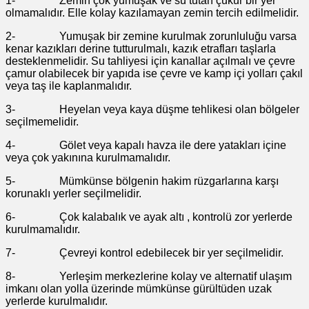
1- Zemin çok yumuşak ve su tutan çukur bir yer
olmamalıdır. Elle kolay kazılamayan zemin tercih edilmelidir.
2- Yumuşak bir zemine kurulmak zorunluluğu varsa
kenar kazıkları derine tutturulmalı, kazık etrafları taşlarla
desteklenmelidir. Su tahliyesi için kanallar açılmalı ve çevre
çamur olabilecek bir yapıda ise çevre ve kamp içi yolları çakıl
veya taş ile kaplanmalıdır.
3- Heyelan veya kaya düşme tehlikesi olan bölgeler
seçilmemelidir.
4- Gölet veya kapalı havza ile dere yatakları içine
veya çok yakınına kurulmamalıdır.
5- Mümkünse bölgenin hakim rüzgarlarına karşı
korunaklı yerler seçilmelidir.
6- Çok kalabalık ve ayak altı , kontrolü zor yerlerde
kurulmamalıdır.
7- Çevreyi kontrol edebilecek bir yer seçilmelidir.
8- Yerleşim merkezlerine kolay ve alternatif ulaşım
imkanı olan yolla üzerinde mümkünse gürültüden uzak
yerlerde kurulmalıdır.