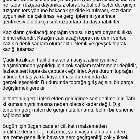
ne kadar rüzgara dayanıksız olarak kabul edilseler de, girişin
rüzgarın ters yönüne bakacak şekilde kurulması, kazıkların
uygun şekilde çakılması ve gergi iplerinin yeterince
gerilmesiyle oldukça sert rüzgarlara da dayanabilirler.
Kazıkların çakılacağı toprağın yapısı, rüzgara dayanıklılıkta
birinci etkendir. Kazığın çakılacağı toprak ne denli sertse
kazık o denli sağlam oturacaktır. Nemli ve gevşek toprak,
kazığı tutamaz.
Çadır kazıkları, hafif olmaları amacıyla aliminyum ve
alaşımlarından yapıldığı için çok sağlam malzemeler değildir,
fazlaca sert toprakta çabucak eğrilirler. Aynı durum toprağın
altında bir taş ya da kaya olması durumunda da
gerçekleşecektir. Bu durumda toprağa giriş açısını bir parça
değiştirmek gerekir.
İç tentenin gergi ipleri elden geldiğince sert gerilmelidir. Tabi
ki kumaşın yırtılmasına neden olacak kadar değil. Dış
tentenin gergi ipleri de gergin tutulur ama, belirli bir esneme
sağlamalıdır.
Bugün için üçgen çadırlar çift katlı malzemeden
üretilmektedirler. İç malzeme, yani yaşanılan alanı örten
malzeme genellikle hava ve nem geçirgenliği çok yüksek