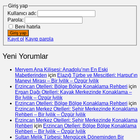
Giriş yap
Kullanıcı adı:
Parola:
Beni hatırla
Giriş yap
Kayıt ol
Kayıp parola
Yeni Yorumlar
Meryem Ana Kilisesi: Anadolu’nın En Eski
Mabetlerinden
için
Elazığ Türbe ve Mescitleri: Harput’ın
Manevi Mirası – Bir İyilik – Özgür İyilik
Erzincan Otelleri: Bölge Bölge Konaklama Rehberi
için
Ergan Dağı Otelleri: Kayak Merkezinde Konaklama –
Bir İyilik – Özgür İyilik
Erzincan Otelleri: Bölge Bölge Konaklama Rehberi
için
Erzincan Merkez Otelleri: Şehir Merkezinde Konaklama
Rehberi – Bir İyilik – Özgür İyilik
Erzincan Merkez Otelleri: Şehir Merkezinde Konaklama
Rehberi
için
Erzincan Otelleri: Bölge Bölge Konaklama
Rehberi – Bir İyilik – Özgür İyilik
Sultan Melik Türbesi: Mengücek Döneminden Bir