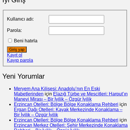
Kullanıcı adı:
Parola:
Beni hatırla
Giriş yap
Kayıt ol
Kayıp parola
Yeni Yorumlar
Meryem Ana Kilisesi: Anadolu’nın En Eski
Mabetlerinden
için
Elazığ Türbe ve Mescitleri: Harput’ın
Manevi Mirası – Bir İyilik – Özgür İyilik
Erzincan Otelleri: Bölge Bölge Konaklama Rehberi
için
Ergan Dağı Otelleri: Kayak Merkezinde Konaklama –
Bir İyilik – Özgür İyilik
Erzincan Otelleri: Bölge Bölge Konaklama Rehberi
için
Erzincan Merkez Otelleri: Şehir Merkezinde Konaklama