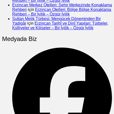
Rehberi – Bir İyilik – Özgür İyilik
Erzincan Merkez Otelleri: Şehir Merkezinde Konaklama
Rehberi
için
Erzincan Otelleri: Bölge Bölge Konaklama
Rehberi – Bir İyilik – Özgür İyilik
Sultan Melik Türbesi: Mengücek Döneminden Bir
Yadigâr
için
Erzincan Tarihî ve Dinî Yapıları: Türbeler,
Külliyeler ve Kiliseler – Bir İyilik – Özgür İyilik
Medyada Biz