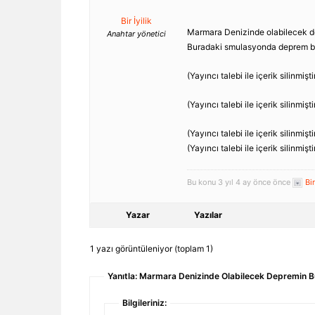
Bir İyilik
Marmara Denizinde olabilecek de
Anahtar yönetici
Buradaki smulasyonda deprem büy
(Yayıncı talebi ile içerik silinmiştir
(Yayıncı talebi ile içerik silinmiştir
(Yayıncı talebi ile içerik silinmiştir
(Yayıncı talebi ile içerik silinmiştir
Bu konu 3 yıl 4 ay önce önce
Bir
Yazar
Yazılar
1 yazı görüntüleniyor (toplam 1)
Yanıtla: Marmara Denizinde Olabilecek Depremin B
Bilgileriniz: