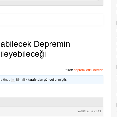
abilecek Depremin
leyebileceği
Etiket:
deprem
,
etki
,
nerede
 ay önce
Bir İyilik
tarafından güncellenmiştir.
#9341
YANITLA