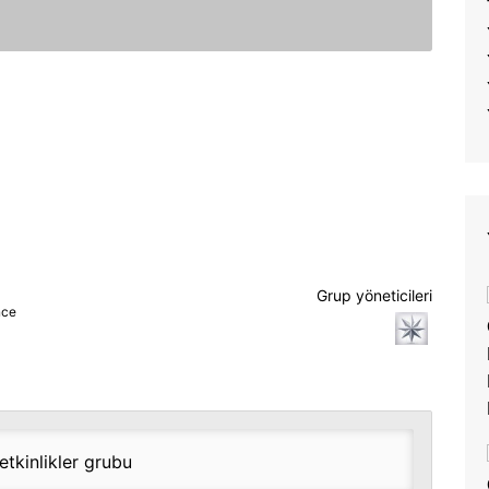
Grup
Grup yöneticileri
nce
liderleri
tkinlikler grubu