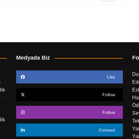
Medyada Biz
Fo
Do
Like
:
Ed
lik
Esk
Follow
Ha
Öd
Follow
Sey
lik
Tek
Ya
Connect
Yar