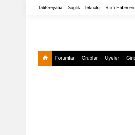
Skip
Tatil-Seyahat
Sağlık
Teknoloji
Bilim Haberleri
to
content
Forumlar
Gruplar
Üyeler
Giri