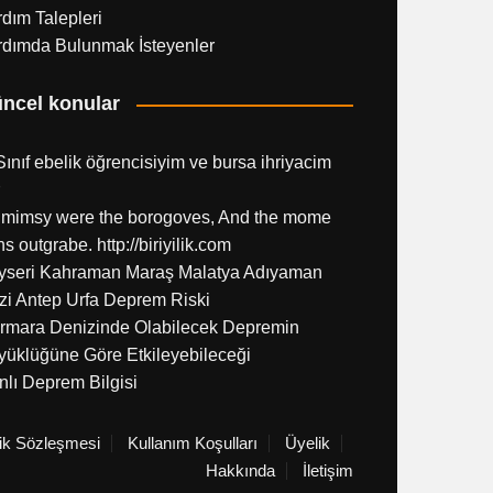
dım Talepleri
rdımda Bulunmak İsteyenler
ncel konular
Sınıf ebelik öğrencisiyim ve bursa ihriyacim
l mimsy were the borogoves, And the mome
hs outgrabe. http://biriyilik.com
yseri Kahraman Maraş Malatya Adıyaman
zi Antep Urfa Deprem Riski
rmara Denizinde Olabilecek Depremin
yüklüğüne Göre Etkileyebileceği
lı Deprem Bilgisi
lik Sözleşmesi
Kullanım Koşulları
Üyelik
Hakkında
İletişim