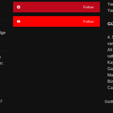
Yar
Follow
Ya
Follow
Gü
ölge
4. 
var
Al
rat
n
Ka
ı:
Ga
Ma
Bü
Can
07
Gizli