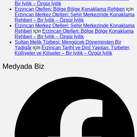
Bir İyilik – Özgür İyilik
Erzincan Otelleri: Bölge Bölge Konaklama Rehberi
için
Erzincan Merkez Otelleri: Şehir Merkezinde Konaklama
Rehberi – Bir İyilik – Özgür İyilik
Erzincan Merkez Otelleri: Şehir Merkezinde Konaklama
Rehberi
için
Erzincan Otelleri: Bölge Bölge Konaklama
Rehberi – Bir İyilik – Özgür İyilik
Sultan Melik Türbesi: Mengücek Döneminden Bir
Yadigâr
için
Erzincan Tarihî ve Dinî Yapıları: Türbeler,
Külliyeler ve Kiliseler – Bir İyilik – Özgür İyilik
Medyada Biz