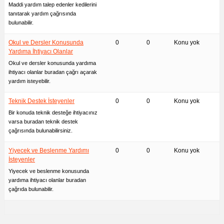
Maddi yardım talep edenler kedilerini
tanıtarak yardım çağrısında
bulunabilir.
Okul ve Dersler Konusunda
0
0
Konu yok
Yardıma İhtiyacı Olanlar
Okul ve dersler konusunda yardıma
ihtiyacı olanlar buradan çağrı açarak
yardım isteyebilir.
Teknik Destek İsteyenler
0
0
Konu yok
Bir konuda teknik desteğe ihtiyacınız
varsa buradan teknik destek
çağrısında bulunabilirsiniz.
Yiyecek ve Beslenme Yardımı
0
0
Konu yok
İsteyenler
Yiyecek ve beslenme konusunda
yardıma ihtiyacı olanlar buradan
çağrıda bulunabilir.