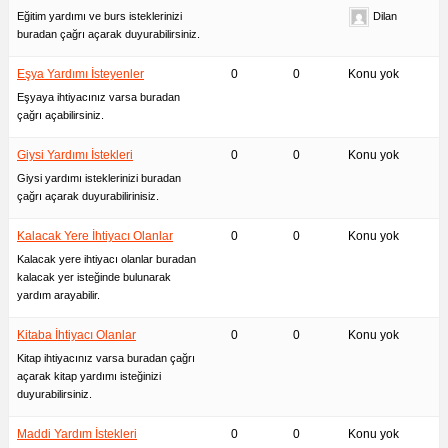
Eğitim yardımı ve burs isteklerinizi
Dilan
buradan çağrı açarak duyurabilirsiniz.
Eşya Yardımı İsteyenler
0
0
Konu yok
Eşyaya ihtiyacınız varsa buradan
çağrı açabilirsiniz.
Giysi Yardımı İstekleri
0
0
Konu yok
Giysi yardımı isteklerinizi buradan
çağrı açarak duyurabilirinisiz.
Kalacak Yere İhtiyacı Olanlar
0
0
Konu yok
Kalacak yere ihtiyacı olanlar buradan
kalacak yer isteğinde bulunarak
yardım arayabilir.
Kitaba İhtiyacı Olanlar
0
0
Konu yok
Kitap ihtiyacınız varsa buradan çağrı
açarak kitap yardımı isteğinizi
duyurabilirsiniz.
Maddi Yardım İstekleri
0
0
Konu yok