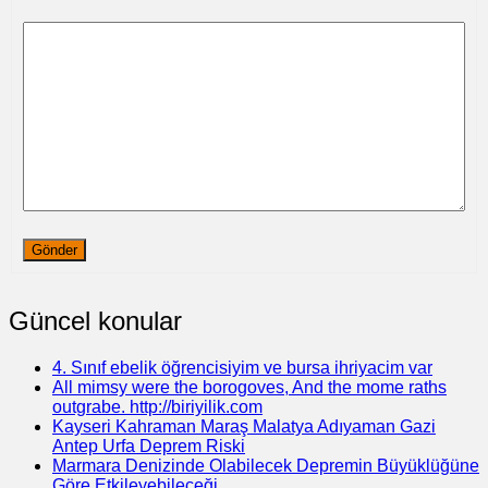
Gönder
Güncel konular
4. Sınıf ebelik öğrencisiyim ve bursa ihriyacim var
All mimsy were the borogoves, And the mome raths
outgrabe. http://biriyilik.com
Kayseri Kahraman Maraş Malatya Adıyaman Gazi
Antep Urfa Deprem Riski
Marmara Denizinde Olabilecek Depremin Büyüklüğüne
Göre Etkileyebileceği