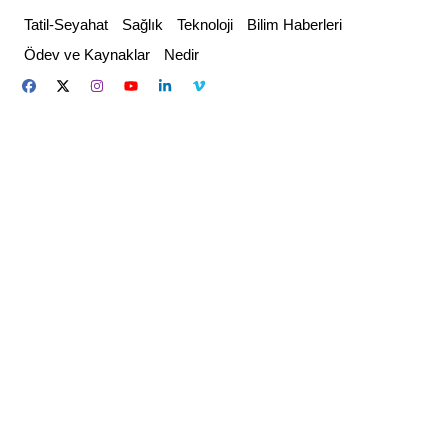
Skip
Tatil-Seyahat
Sağlık
Teknoloji
Bilim Haberleri
to
Ödev ve Kaynaklar
Nedir
content