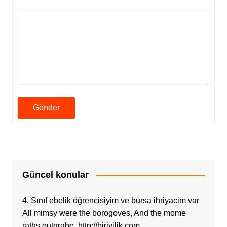
Gönder
Güncel konular
4. Sınıf ebelik öğrencisiyim ve bursa ihriyacim var
All mimsy were the borogoves, And the mome
raths outgrabe. http://biriyilik.com