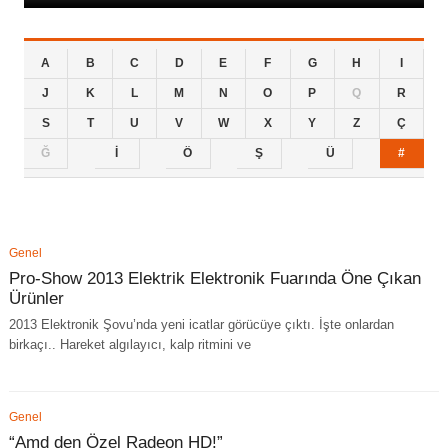
A
B
C
D
E
F
G
H
I
J
K
L
M
N
O
P
Q
R
S
T
U
V
W
X
Y
Z
Ç
Ğ
İ
Ö
Ş
Ü
#
Genel
Pro-Show 2013 Elektrik Elektronik Fuarında Öne Çıkan
Ürünler
2013 Elektronik Şovu’nda yeni icatlar görücüye çıktı. İşte onlardan
birkaçı.. Hareket algılayıcı, kalp ritmini ve
Genel
“Amd den Özel Radeon HD!”