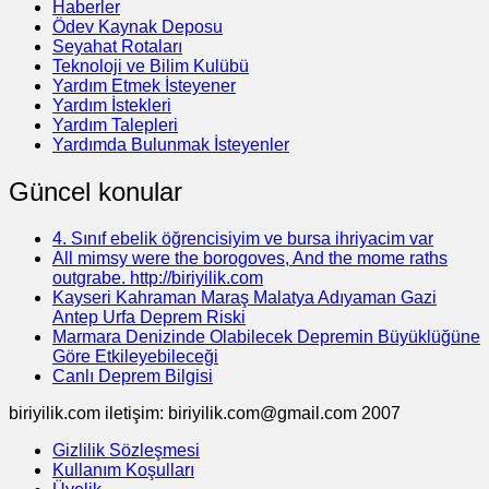
Haberler
Ödev Kaynak Deposu
Seyahat Rotaları
Teknoloji ve Bilim Kulübü
Yardım Etmek İsteyener
Yardım İstekleri
Yardım Talepleri
Yardımda Bulunmak İsteyenler
Güncel konular
4. Sınıf ebelik öğrencisiyim ve bursa ihriyacim var
All mimsy were the borogoves, And the mome raths
outgrabe. http://biriyilik.com
Kayseri Kahraman Maraş Malatya Adıyaman Gazi
Antep Urfa Deprem Riski
Marmara Denizinde Olabilecek Depremin Büyüklüğüne
Göre Etkileyebileceği
Canlı Deprem Bilgisi
biriyilik.com iletişim: biriyilik.com@gmail.com 2007
Gizlilik Sözleşmesi
Kullanım Koşulları