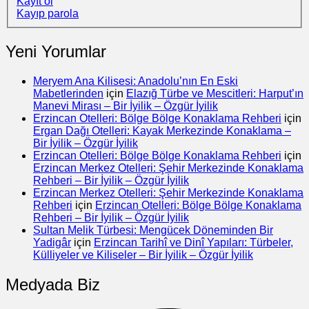
Kayıt ol
Kayıp parola
Yeni Yorumlar
Meryem Ana Kilisesi: Anadolu’nın En Eski
Mabetlerinden
için
Elazığ Türbe ve Mescitleri: Harput’ın
Manevi Mirası – Bir İyilik – Özgür İyilik
Erzincan Otelleri: Bölge Bölge Konaklama Rehberi
için
Ergan Dağı Otelleri: Kayak Merkezinde Konaklama –
Bir İyilik – Özgür İyilik
Erzincan Otelleri: Bölge Bölge Konaklama Rehberi
için
Erzincan Merkez Otelleri: Şehir Merkezinde Konaklama
Rehberi – Bir İyilik – Özgür İyilik
Erzincan Merkez Otelleri: Şehir Merkezinde Konaklama
Rehberi
için
Erzincan Otelleri: Bölge Bölge Konaklama
Rehberi – Bir İyilik – Özgür İyilik
Sultan Melik Türbesi: Mengücek Döneminden Bir
Yadigâr
için
Erzincan Tarihî ve Dinî Yapıları: Türbeler,
Külliyeler ve Kiliseler – Bir İyilik – Özgür İyilik
Medyada Biz