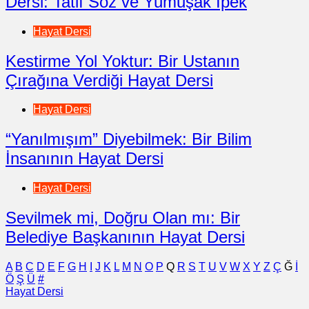
Dersi: Tatlı Söz ve Yumuşak İpek
Hayat Dersi
Kestirme Yol Yoktur: Bir Ustanın
Çırağına Verdiği Hayat Dersi
Hayat Dersi
“Yanılmışım” Diyebilmek: Bir Bilim
İnsanının Hayat Dersi
Hayat Dersi
Sevilmek mi, Doğru Olan mı: Bir
Belediye Başkanının Hayat Dersi
A
B
C
D
E
F
G
H
I
J
K
L
M
N
O
P
Q
R
S
T
U
V
W
X
Y
Z
Ç
Ğ
İ
Ö
Ş
Ü
#
Hayat Dersi