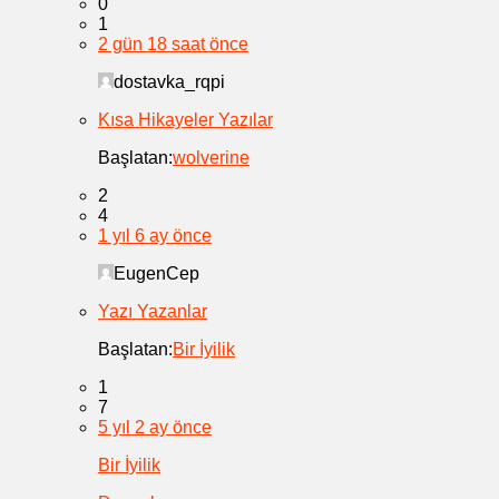
0
1
2 gün 18 saat önce
dostavka_rqpi
Kısa Hikayeler Yazılar
Başlatan:
wolverine
2
4
1 yıl 6 ay önce
EugenCep
Yazı Yazanlar
Başlatan:
Bir İyilik
1
7
5 yıl 2 ay önce
Bir İyilik