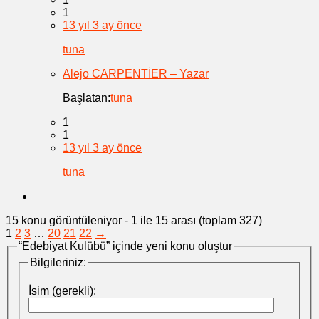
1
13 yıl 3 ay önce
tuna
Alejo CARPENTİER – Yazar
Başlatan:
tuna
1
1
13 yıl 3 ay önce
tuna
15 konu görüntüleniyor - 1 ile 15 arası (toplam 327)
1
2
3
…
20
21
22
→
“Edebiyat Kulübü” içinde yeni konu oluştur
Bilgileriniz:
İsim (gerekli):