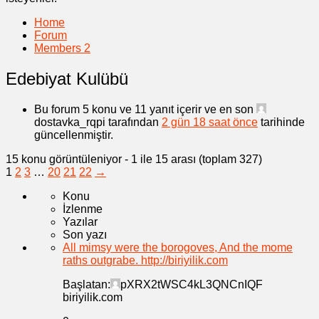
Home
Forum
Members
2
Edebiyat Kulübü
Bu forum 5 konu ve 11 yanıt içerir ve en son
dostavka_rqpi
tarafından
2 gün 18 saat önce
tarihinde
güncellenmiştir.
15 konu görüntüleniyor - 1 ile 15 arası (toplam 327)
1
2
3
…
20
21
22
→
Konu
İzlenme
Yazılar
Son yazı
All mimsy were the borogoves, And the mome
raths outgrabe. http://biriyilik.com
Başlatan:
pXRX2tWSC4kL3QNCnIQF
biriyilik.com