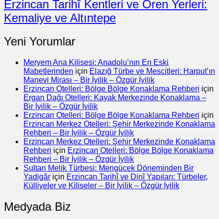
Erzincan Tarihî Kentleri ve Ören Yerleri:
Kemaliye ve Altıntepe
Yeni Yorumlar
Meryem Ana Kilisesi: Anadolu’nın En Eski
Mabetlerinden
için
Elazığ Türbe ve Mescitleri: Harput’ın
Manevi Mirası – Bir İyilik – Özgür İyilik
Erzincan Otelleri: Bölge Bölge Konaklama Rehberi
için
Ergan Dağı Otelleri: Kayak Merkezinde Konaklama –
Bir İyilik – Özgür İyilik
Erzincan Otelleri: Bölge Bölge Konaklama Rehberi
için
Erzincan Merkez Otelleri: Şehir Merkezinde Konaklama
Rehberi – Bir İyilik – Özgür İyilik
Erzincan Merkez Otelleri: Şehir Merkezinde Konaklama
Rehberi
için
Erzincan Otelleri: Bölge Bölge Konaklama
Rehberi – Bir İyilik – Özgür İyilik
Sultan Melik Türbesi: Mengücek Döneminden Bir
Yadigâr
için
Erzincan Tarihî ve Dinî Yapıları: Türbeler,
Külliyeler ve Kiliseler – Bir İyilik – Özgür İyilik
Medyada Biz