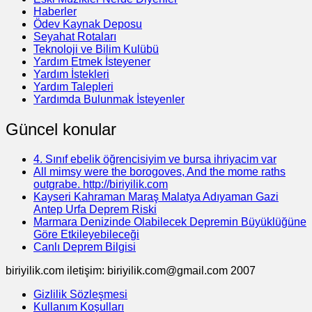
Haberler
Ödev Kaynak Deposu
Seyahat Rotaları
Teknoloji ve Bilim Kulübü
Yardım Etmek İsteyener
Yardım İstekleri
Yardım Talepleri
Yardımda Bulunmak İsteyenler
Güncel konular
4. Sınıf ebelik öğrencisiyim ve bursa ihriyacim var
All mimsy were the borogoves, And the mome raths
outgrabe. http://biriyilik.com
Kayseri Kahraman Maraş Malatya Adıyaman Gazi
Antep Urfa Deprem Riski
Marmara Denizinde Olabilecek Depremin Büyüklüğüne
Göre Etkileyebileceği
Canlı Deprem Bilgisi
biriyilik.com iletişim: biriyilik.com@gmail.com 2007
Gizlilik Sözleşmesi
Kullanım Koşulları