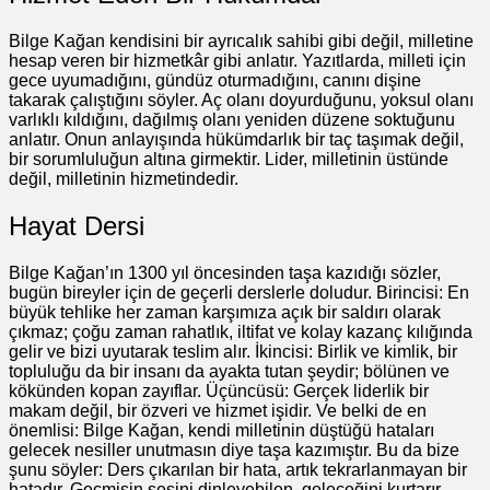
Bilge Kağan kendisini bir ayrıcalık sahibi gibi değil, milletine
hesap veren bir hizmetkâr gibi anlatır. Yazıtlarda, milleti için
gece uyumadığını, gündüz oturmadığını, canını dişine
takarak çalıştığını söyler. Aç olanı doyurduğunu, yoksul olanı
varlıklı kıldığını, dağılmış olanı yeniden düzene soktuğunu
anlatır. Onun anlayışında hükümdarlık bir taç taşımak değil,
bir sorumluluğun altına girmektir. Lider, milletinin üstünde
değil, milletinin hizmetindedir.
Hayat Dersi
Bilge Kağan’ın 1300 yıl öncesinden taşa kazıdığı sözler,
bugün bireyler için de geçerli derslerle doludur. Birincisi: En
büyük tehlike her zaman karşımıza açık bir saldırı olarak
çıkmaz; çoğu zaman rahatlık, iltifat ve kolay kazanç kılığında
gelir ve bizi uyutarak teslim alır. İkincisi: Birlik ve kimlik, bir
topluluğu da bir insanı da ayakta tutan şeydir; bölünen ve
kökünden kopan zayıflar. Üçüncüsü: Gerçek liderlik bir
makam değil, bir özveri ve hizmet işidir. Ve belki de en
önemlisi: Bilge Kağan, kendi milletinin düştüğü hataları
gelecek nesiller unutmasın diye taşa kazımıştır. Bu da bize
şunu söyler: Ders çıkarılan bir hata, artık tekrarlanmayan bir
hatadır. Geçmişin sesini dinleyebilen, geleceğini kurtarır.