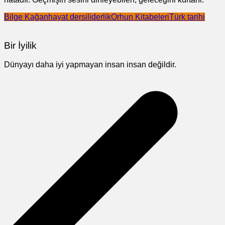
Bilge Kağan
hayat dersi
liderlik
Orhun Kitabeleri
Türk tarihi
Bir İyilik
Dünyayı daha iyi yapmayan insan insan değildir.
Yazı
gezinmesi