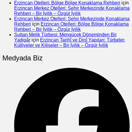
Erzincan Otelleri: Bölge Bölge Konaklama Rehberi
için
Erzincan Merkez Otelleri: Şehir Merkezinde Konaklama
Rehberi – Bir İyilik – Özgür İyilik
Erzincan Merkez Otelleri: Şehir Merkezinde Konaklama
Rehberi
için
Erzincan Otelleri: Bölge Bölge Konaklama
Rehberi – Bir İyilik – Özgür İyilik
Sultan Melik Türbesi: Mengücek Döneminden Bir
Yadigâr
için
Erzincan Tarihî ve Dinî Yapıları: Türbeler,
Külliyeler ve Kiliseler – Bir İyilik – Özgür İyilik
Medyada Biz