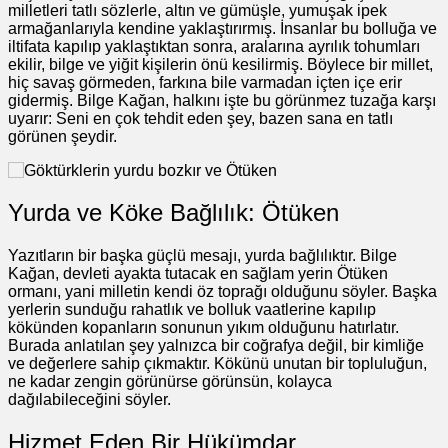
milletleri tatlı sözlerle, altın ve gümüşle, yumuşak ipek
armağanlarıyla kendine yaklaştırırmış. İnsanlar bu bolluğa ve
iltifata kapılıp yaklaştıktan sonra, aralarına ayrılık tohumları
ekilir, bilge ve yiğit kişilerin önü kesilirmiş. Böylece bir millet,
hiç savaş görmeden, farkına bile varmadan içten içe erir
gidermiş. Bilge Kağan, halkını işte bu görünmez tuzağa karşı
uyarır: Seni en çok tehdit eden şey, bazen sana en tatlı
görünen şeydir.
Yurda ve Köke Bağlılık: Ötüken
Yazıtların bir başka güçlü mesajı, yurda bağlılıktır. Bilge
Kağan, devleti ayakta tutacak en sağlam yerin Ötüken
ormanı, yani milletin kendi öz toprağı olduğunu söyler. Başka
yerlerin sunduğu rahatlık ve bolluk vaatlerine kapılıp
kökünden kopanların sonunun yıkım olduğunu hatırlatır.
Burada anlatılan şey yalnızca bir coğrafya değil, bir kimliğe
ve değerlere sahip çıkmaktır. Kökünü unutan bir topluluğun,
ne kadar zengin görünürse görünsün, kolayca
dağılabileceğini söyler.
Hizmet Eden Bir Hükümdar