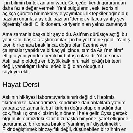
için bilimin bir tek anlamı vardı: Gerçeğe, kendi gururundan
daha fazla değer vermek. Yeni bulgularını, eski teorisini
açıkça çürüten bir makaleyle yayımladı. İlk tepkiler ağır oldu;
bazıları onunla alay etti, bazıları “demek yıllarca yanlış şey
öğretmiş” dedi. O ilk dönem, kariyerinin en yalnız zamanıydı.
Ama zamanla başka bir şey oldu. Aslı’nın dürüstçe açtığı bu
yeni kapı, başka araştırmacılar için bir yol haline geldi. Yanlış
teori bir kenara bırakılınca, doğru olan üzerine yeni
çalışmalar yapıldı ve birkaç yıl içinde, tam da Aslı’nın itiraf
ettiği o yeni yönde önemli bir buluşa ulaşıldı. Yıllar sonra
Aslı, sahip olduğu en büyük katkının, haklı çıktığı bir teori
değil, yanıldığını kabul edebildiği o an olduğunu
söyleyecekti.
Hayat Dersi
Aslı’nın hikâyesi laboratuvarla sınırlı değildir. Hepimiz
fikirlerimize, kararlarımıza, kendimize dair anlatılara yatırım
yaparız; ve zamanla bu fikirlerin doğru olup olmadığından
çok, “haklı çıkmak” bizim için önemli hale gelir. Oysa gerçek
olgunluk, elimizdeki kanıt bizi başka bir yöne işaret ettiğinde,
gururumuzu bir kenara bırakıp “yanılmışım” diyebilmektir.
Fikir değiştirmek bir zayıflık değil, düşünebilen bir zihnin en