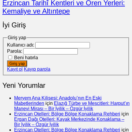
Erzincan Tarihî Kentleri ve Ören Yerleri:
Kemaliye ve Altıntepe
İyi Giriş
Giriş yap
Kullanıcı adı:
Parola:
Beni hatırla
Giriş yap
Kayıt ol
Kayıp parola
Yeni Yorumlar
Meryem Ana Kilisesi: Anadolu’nın En Eski
Mabetlerinden
için
Elazığ Türbe ve Mescitleri: Harput’ın
Manevi Mirası – Bir İyilik – Özgür İyilik
Erzincan Otelleri: Bölge Bölge Konaklama Rehberi
için
Ergan Dağı Otelleri: Kayak Merkezinde Konaklama –
Bir İyilik – Özgür İyilik
Erzincan Otelleri: Bölge Bölge Konaklama Rehberi
için