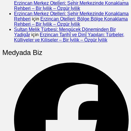
Erzincan Merkez Otelleri: Şehir Merkezinde Konaklama
Rehberi – Bir İyilik – Özgür İyilik
Erzincan Merkez Otelleri: Şehir Merkezinde Konaklama
Rehberi
için
Erzincan Otelleri: Bölge Bölge Konaklama
Rehberi – Bir İyilik – Özgür İyilik
Sultan Melik Türbesi: Mengücek Döneminden Bir
Yadigâr
için
Erzincan Tarihî ve Dinî Yapıları: Türbeler,
Külliyeler ve Kiliseler – Bir İyilik – Özgür İyilik
Medyada Biz