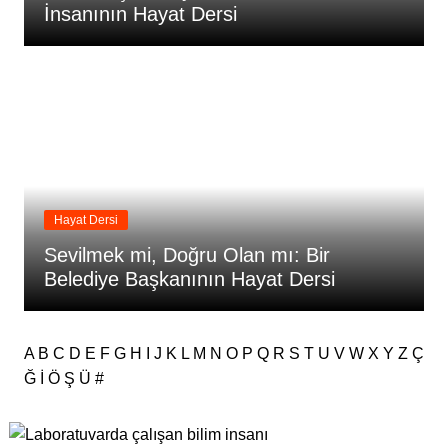
İnsanının Hayat Dersi
Hayat Dersi
Sevilmek mi, Doğru Olan mı: Bir
Belediye Başkanının Hayat Dersi
A
B
C
D
E
F
G
H
I
J
K
L
M
N
O
P
Q
R
S
T
U
V
W
X
Y
Z
Ç
Ğ
İ
Ö
Ş
Ü
#