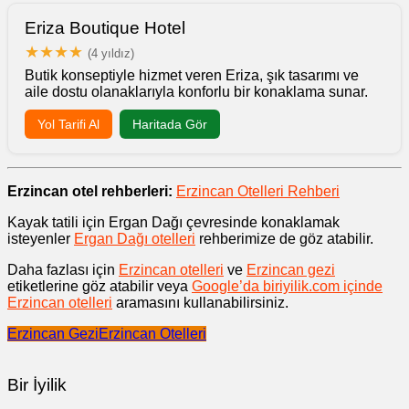
Eriza Boutique Hotel
★★★★
(4 yıldız)
Butik konseptiyle hizmet veren Eriza, şık tasarımı ve
aile dostu olanaklarıyla konforlu bir konaklama sunar.
Yol Tarifi Al
Haritada Gör
Erzincan otel rehberleri:
Erzincan Otelleri Rehberi
Kayak tatili için Ergan Dağı çevresinde konaklamak
isteyenler
Ergan Dağı otelleri
rehberimize de göz atabilir.
Daha fazlası için
Erzincan otelleri
ve
Erzincan gezi
etiketlerine göz atabilir veya
Google’da biriyilik.com içinde
Erzincan otelleri
aramasını kullanabilirsiniz.
Erzincan Gezi
Erzincan Otelleri
Bir İyilik