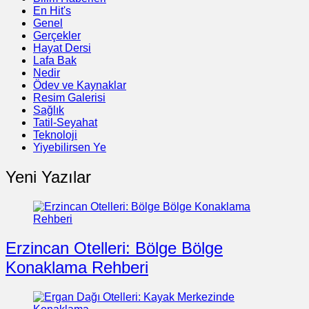
En Hit's
Genel
Gerçekler
Hayat Dersi
Lafa Bak
Nedir
Ödev ve Kaynaklar
Resim Galerisi
Sağlık
Tatil-Seyahat
Teknoloji
Yiyebilirsen Ye
Yeni Yazılar
Erzincan Otelleri: Bölge Bölge
Konaklama Rehberi