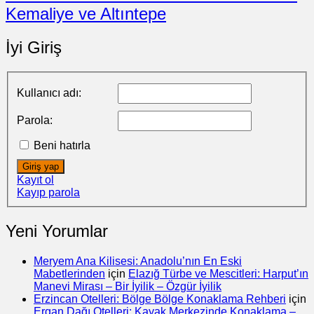
Kemaliye ve Altıntepe
İyi Giriş
Kullanıcı adı:
Parola:
Beni hatırla
Giriş yap
Kayıt ol
Kayıp parola
Yeni Yorumlar
Meryem Ana Kilisesi: Anadolu’nın En Eski
Mabetlerinden
için
Elazığ Türbe ve Mescitleri: Harput’ın
Manevi Mirası – Bir İyilik – Özgür İyilik
Erzincan Otelleri: Bölge Bölge Konaklama Rehberi
için
Ergan Dağı Otelleri: Kayak Merkezinde Konaklama –