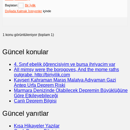
Başlatan:
Bir İyilik
Doğada Kalmak İsteyenler
içinde
1 konu görüntüleniyor (toplam 1)
Güncel konular
4. Sınıf ebelik öğrencisiyim ve bursa ihriyacim var
All mimsy were the borogoves, And the mome raths
outgrabe. http://biriyilik.com
Kayseri Kahraman Maraş Malatya Adıyaman Gazi
Antep Urfa Deprem Riski
Marmara Denizinde Olabilecek Depremin Büyüklüğüne
Göre Etkileyebileceği
Canlı Deprem Bilgisi
Güncel yanıtlar
Kısa Hikayeler Yazılar