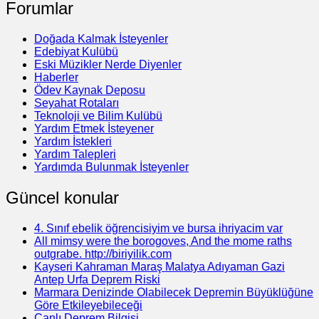
Forumlar
Doğada Kalmak İsteyenler
Edebiyat Kulübü
Eski Müzikler Nerde Diyenler
Haberler
Ödev Kaynak Deposu
Seyahat Rotaları
Teknoloji ve Bilim Kulübü
Yardım Etmek İsteyener
Yardım İstekleri
Yardım Talepleri
Yardımda Bulunmak İsteyenler
Güncel konular
4. Sınıf ebelik öğrencisiyim ve bursa ihriyacim var
All mimsy were the borogoves, And the mome raths
outgrabe. http://biriyilik.com
Kayseri Kahraman Maraş Malatya Adıyaman Gazi
Antep Urfa Deprem Riski
Marmara Denizinde Olabilecek Depremin Büyüklüğüne
Göre Etkileyebileceği
Canlı Deprem Bilgisi