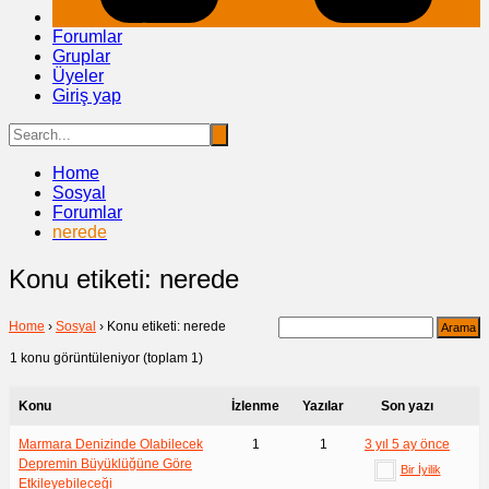
Forumlar
Gruplar
Üyeler
Giriş yap
Home
Sosyal
Forumlar
nerede
Konu etiketi: nerede
Home
›
Sosyal
›
Konu etiketi: nerede
1 konu görüntüleniyor (toplam 1)
Konu
İzlenme
Yazılar
Son yazı
Marmara Denizinde Olabilecek
1
1
3 yıl 5 ay önce
Depremin Büyüklüğüne Göre
Bir İyilik
Etkileyebileceği