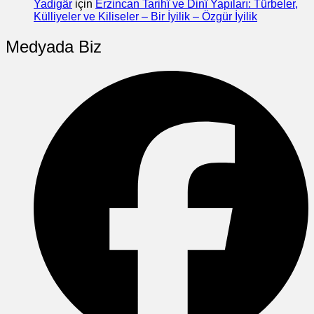
Yadigâr
için
Erzincan Tarihî ve Dinî Yapıları: Türbeler,
Külliyeler ve Kiliseler – Bir İyilik – Özgür İyilik
Medyada Biz