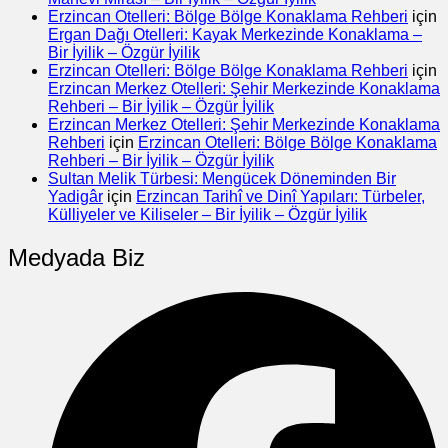
Erzincan Otelleri: Bölge Bölge Konaklama Rehberi
için
Ergan Dağı Otelleri: Kayak Merkezinde Konaklama –
Bir İyilik – Özgür İyilik
Erzincan Otelleri: Bölge Bölge Konaklama Rehberi
için
Erzincan Merkez Otelleri: Şehir Merkezinde Konaklama
Rehberi – Bir İyilik – Özgür İyilik
Erzincan Merkez Otelleri: Şehir Merkezinde Konaklama
Rehberi
için
Erzincan Otelleri: Bölge Bölge Konaklama
Rehberi – Bir İyilik – Özgür İyilik
Sultan Melik Türbesi: Mengücek Döneminden Bir
Yadigâr
için
Erzincan Tarihî ve Dinî Yapıları: Türbeler,
Külliyeler ve Kiliseler – Bir İyilik – Özgür İyilik
Medyada Biz