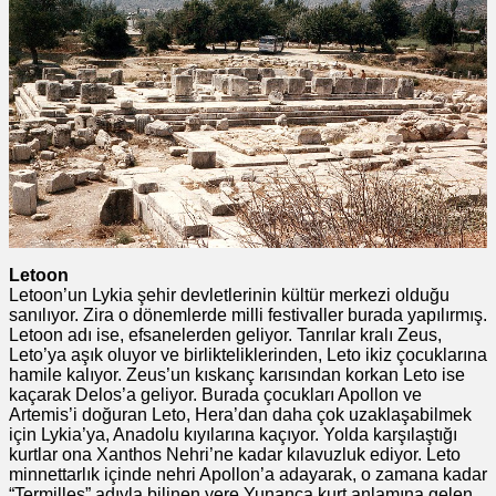
Letoon
Letoon’un Lykia şehir devletlerinin kültür merkezi olduğu
sanılıyor. Zira o dönemlerde milli festivaller burada yapılırmış.
Letoon adı ise, efsanelerden geliyor. Tanrılar kralı Zeus,
Leto’ya aşık oluyor ve birlikteliklerinden, Leto ikiz çocuklarına
hamile kalıyor. Zeus’un kıskanç karısından korkan Leto ise
kaçarak Delos’a geliyor. Burada çocukları Apollon ve
Artemis’i doğuran Leto, Hera’dan daha çok uzaklaşabilmek
için Lykia’ya, Anadolu kıyılarına kaçıyor. Yolda karşılaştığı
kurtlar ona Xanthos Nehri’ne kadar kılavuzluk ediyor. Leto
minnettarlık içinde nehri Apollon’a adayarak, o zamana kadar
“Termilles” adıyla bilinen yere Yunanca kurt anlamına gelen,