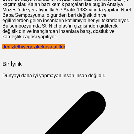
kaçırmışlar. Kalan bazı kemik parçaları ise bugün Antalya
Müzesi’nde yer alıyor.İlki 5-7 Aralık 1983 yılında yapılan Noel
Baba Sempozyumu, o günden beri değişik din ve
eğilimlerden gelen insanların katılımıyla her yıl tekrarlanıyor.
Bu sempozyumda St. Nicholas’ın çizgisinden gidilerek
değişik din ve inançlardan insanlara barış, dostluk ve
kardeşlik çağrısı yapılıyor.
deniz
fethiye
gezi
kekova
tatil
tur
Bir İyilik
Dünyayı daha iyi yapmayan insan insan değildir.
Yazı
gezinmesi