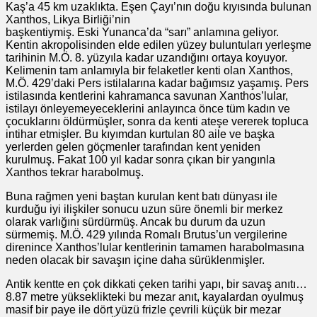
Kaş’a 45 km uzaklıkta. Eşen Çayı’nın doğu kıyısında bulunan
Xanthos, Likya Birliği’nin
başkentiymiş. Eski Yunanca’da “sarı” anlamına geliyor.
Kentin akropolisinden elde edilen yüzey buluntuları yerleşme
tarihinin M.Ö. 8. yüzyıla kadar uzandığını ortaya koyuyor.
Kelimenin tam anlamıyla bir felaketler kenti olan Xanthos,
M.Ö. 429’daki Pers istilalarına kadar bağımsız yaşamış. Pers
istilasında kentlerini kahramanca savunan Xanthos’lular,
istilayı önleyemeyeceklerini anlayınca önce tüm kadın ve
çocuklarını öldürmüşler, sonra da kenti ateşe vererek topluca
intihar etmişler. Bu kıyımdan kurtulan 80 aile ve başka
yerlerden gelen göçmenler tarafından kent yeniden
kurulmuş. Fakat 100 yıl kadar sonra çıkan bir yangınla
Xanthos tekrar harabolmuş.
Buna rağmen yeni baştan kurulan kent batı dünyası ile
kurduğu iyi ilişkiler sonucu uzun süre önemli bir merkez
olarak varlığını sürdürmüş. Ancak bu durum da uzun
sürmemiş. M.Ö. 429 yılında Romalı Brutus’un vergilerine
direnince Xanthos’lular kentlerinin tamamen harabolmasına
neden olacak bir savaşın içine daha sürüklenmişler.
Antik kentte en çok dikkati çeken tarihi yapı, bir savaş anıtı…
8.87 metre yükseklikteki bu mezar anıt, kayalardan oyulmuş
masif bir paye ile dört yüzü frizle çevrili küçük bir mezar