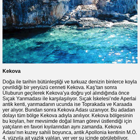
Kekova
Doğa ile tarihin bütünleştiği ve turkuaz denizin binlerce koyla
çevrildiği bir yeryüzü cenneti Kekova. Kaş’tan sonra
Uluburun geçilerek Kekova’ya doğru yol alındığında önce
Sıçak Yarımadası ile karşılaşılıyor. Sıçak İskelesi’nde Aperlai
antik kenti, yarımadanın ucunda ise Toprakada ve Karaada
yer alıyor. Bundan sonra Kekova Adası uzanıyor. Bu adadan
dolayı tüm bölge Kekova adıyla anılıyor. Kekova bölgesinin
bu koyları, her mevsimde doğal liman görevi üstlendiği için
yatçıların en favori kıyılarından aynı zamanda. Kekova
Adası’nın kuzey sahili boyunca, antik Apollonia kentinin M.Ö.
4. yüzyıla ait yazlık yalıları, yer yer su içinde görülebiliyor.