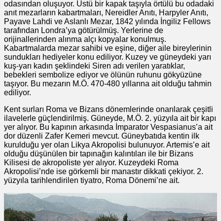
odasından oluşuyor. Üstü bir kapak taşıyla örtülü bu odadaki
anıt mezarların kabartmaları, Nereidler Anıtı, Harpyler Anıtı,
Payave Lahdi ve Aslanlı Mezar, 1842 yılında İngiliz Fellows
tarafından Londra’ya götürülmüş. Yerlerine de
orijinallerinden alınma alçı kopyalar konulmuş.
Kabartmalarda mezar sahibi ve eşine, diğer aile bireylerinin
sundukları hediyeler konu ediliyor. Kuzey ve güneydeki yarı
kuş-yarı kadın şeklindeki Siren adı verilen yaratıklar,
bebekleri sembolize ediyor ve ölünün ruhunu gökyüzüne
taşıyor. Bu mezarın M.Ö. 470-480 yıllarına ait olduğu tahmin
ediliyor.
Kent surları Roma ve Bizans dönemlerinde onarılarak çeşitli
ilavelerle güçlendirilmiş. Güneyde, M.Ö. 2. yüzyıla ait bir kapı
yer alıyor. Bu kapının arkasında İmparator Vespasianus’a ait
dor düzenli Zafer Kemeri mevcut. Güneybatıda kentin ilk
kurulduğu yer olan Likya Akropolisi bulunuyor. Artemis’e ait
olduğu düşünülen bir tapınağın kalıntıları ile bir Bizans
Kilisesi de akropoliste yer alıyor. Kuzeydeki Roma
Akropolisi’nde ise görkemli bir manastır dikkati çekiyor. 2.
yüzyıla tarihlendirilen tiyatro, Roma Dönemi’ne ait.