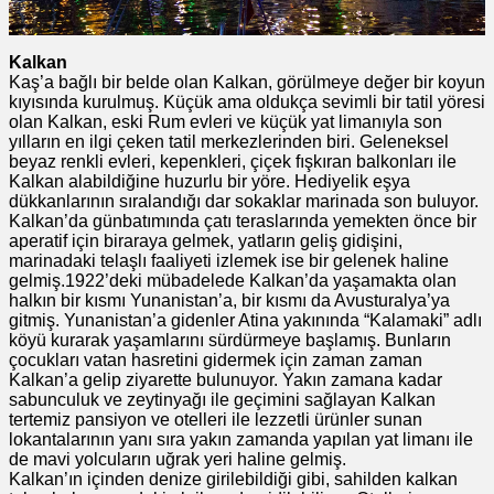
Kalkan
Kaş’a bağlı bir belde olan Kalkan, görülmeye değer bir koyun
kıyısında kurulmuş. Küçük ama oldukça sevimli bir tatil yöresi
olan Kalkan, eski Rum evleri ve küçük yat limanıyla son
yılların en ilgi çeken tatil merkezlerinden biri. Geleneksel
beyaz renkli evleri, kepenkleri, çiçek fışkıran balkonları ile
Kalkan alabildiğine huzurlu bir yöre. Hediyelik eşya
dükkanlarının sıralandığı dar sokaklar marinada son buluyor.
Kalkan’da günbatımında çatı teraslarında yemekten önce bir
aperatif için biraraya gelmek, yatların geliş gidişini,
marinadaki telaşlı faaliyeti izlemek ise bir gelenek haline
gelmiş.1922’deki mübadelede Kalkan’da yaşamakta olan
halkın bir kısmı Yunanistan’a, bir kısmı da Avusturalya’ya
gitmiş. Yunanistan’a gidenler Atina yakınında “Kalamaki” adlı
köyü kurarak yaşamlarını sürdürmeye başlamış. Bunların
çocukları vatan hasretini gidermek için zaman zaman
Kalkan’a gelip ziyarette bulunuyor. Yakın zamana kadar
sabunculuk ve zeytinyağı ile geçimini sağlayan Kalkan
tertemiz pansiyon ve otelleri ile lezzetli ürünler sunan
lokantalarının yanı sıra yakın zamanda yapılan yat limanı ile
de mavi yolcuların uğrak yeri haline gelmiş.
Kalkan’ın içinden denize girilebildiği gibi, sahilden kalkan