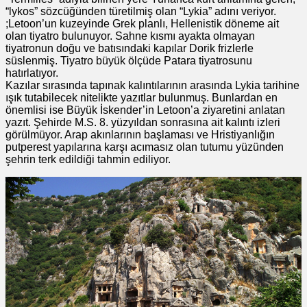
“lykos” sözcüğünden türetilmiş olan “Lykia” adını veriyor.
;Letoon’un kuzeyinde Grek planlı, Hellenistik döneme ait
olan tiyatro bulunuyor. Sahne kısmı ayakta olmayan
tiyatronun doğu ve batısındaki kapılar Dorik frizlerle
süslenmiş. Tiyatro büyük ölçüde Patara tiyatrosunu
hatırlatıyor.
Kazılar sırasında tapınak kalıntılarının arasında Lykia tarihine
ışık tutabilecek nitelikte yazıtlar bulunmuş. Bunlardan en
önemlisi ise Büyük İskender’in Letoon’a ziyaretini anlatan
yazıt. Şehirde M.S. 8. yüzyıldan sonrasına ait kalıntı izleri
görülmüyor. Arap akınlarının başlaması ve Hristiyanlığın
putperest yapılarına karşı acımasız olan tutumu yüzünden
şehrin terk edildiği tahmin ediliyor.