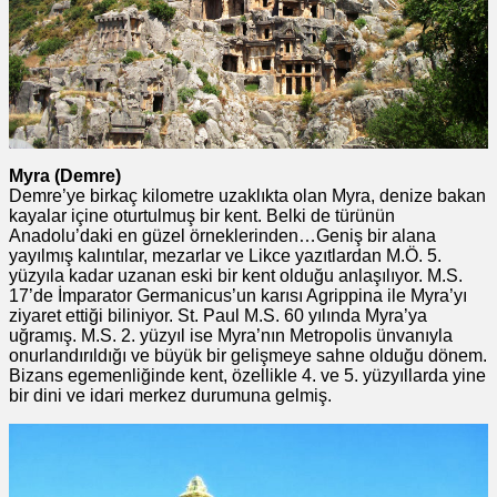
Myra (Demre)
Demre’ye birkaç kilometre uzaklıkta olan Myra, denize bakan
kayalar içine oturtulmuş bir kent. Belki de türünün
Anadolu’daki en güzel örneklerinden…Geniş bir alana
yayılmış kalıntılar, mezarlar ve Likce yazıtlardan M.Ö. 5.
yüzyıla kadar uzanan eski bir kent olduğu anlaşılıyor. M.S.
17’de İmparator Germanicus’un karısı Agrippina ile Myra’yı
ziyaret ettiği biliniyor. St. Paul M.S. 60 yılında Myra’ya
uğramış. M.S. 2. yüzyıl ise Myra’nın Metropolis ünvanıyla
onurlandırıldığı ve büyük bir gelişmeye sahne olduğu dönem.
Bizans egemenliğinde kent, özellikle 4. ve 5. yüzyıllarda yine
bir dini ve idari merkez durumuna gelmiş.