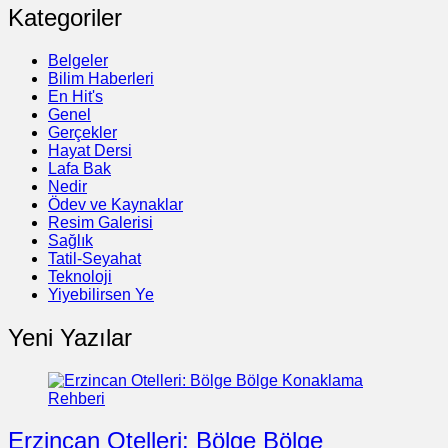
Kategoriler
Belgeler
Bilim Haberleri
En Hit's
Genel
Gerçekler
Hayat Dersi
Lafa Bak
Nedir
Ödev ve Kaynaklar
Resim Galerisi
Sağlık
Tatil-Seyahat
Teknoloji
Yiyebilirsen Ye
Yeni Yazılar
Erzincan Otelleri: Bölge Bölge