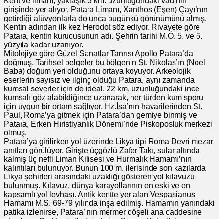
Kent ve limanı, yaklaşık 3 km. uzunluğundaki vadinin
girişinde yer alıyor. Patara Limanı, Xanthos (Eşen) Çayı’nın
getirdiği alüvyonlarla dolunca bugünkü görünümünü almış.
Kentin adından ilk kez Herodot söz ediyor. Rivayete göre
Patara, kentin kurucusunun adı. Şehrin tarihi M.Ö. 5. ve 6.
yüzyıla kadar uzanıyor.
Mitolojiye göre Güzel Sanatlar Tanrısı Apollo Patara’da
doğmuş. Tarihsel belgeler bu bölgenin St. Nikolas’ın (Noel
Baba) doğum yeri olduğunu ortaya koyuyor. Arkeolojik
eserlerin sayısız ve ilginç olduğu Patara, aynı zamanda
kumsal severler için de ideal. 22 km. uzunluğundaki ince
kumsalı göz alabildiğince uzanarak, her türden kum sporu
için uygun bir ortam sağlıyor. Hz.İsa’nın havarilerinden St.
Paul, Roma’ya gitmek için Patara’dan gemiye binmiş ve
Patara, Erken Hıristiyanlık Dönemi’nde Piskoposluk merkezi
olmuş.
Patara’ya girilirken yol üzerinde Likya tipi Roma Devri mezar
anıtları görülüyor. Girişte üçgözlü Zafer Takı, sular altında
kalmış üç nefli Liman Kilisesi ve Hurmalık Hamamı’nın
kalıntıları bulunuyor. Bunun 100 m. ilerisinde son kazılarda
Likya şehirleri arasındaki uzaklığı gösteren yol kılavuzu
bulunmuş. Kılavuz, dünya karayollarının en eski ve en
kapsamlı yol levhası. Antik kentte yer alan Vespasianus
Hamamı M.S. 69-79 yılında inşa edilmiş. Hamamın yanındaki
patika izlenirse, Patara’ nın mermer döşeli ana caddesine