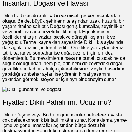
İnsanları, Doğası ve Havası
Dikili halkı sıcakkanlı, sakin ve misafirperver insanlardan
oluşur. Belde, büyük şehirlerin telaşından uzak, huzurlu bir
yaşam ritmine sahiptir. Doğası geniş kumsallar, zeytinlikler
ve verimli ovalarla bezelidir. İklim tipik Ege ikliminin
özelliklerini taşır; yazları sıcak ve güneşli, kışları ılık ve
yağışlıdır. Termal kaynakları sayesinde Dikili, kış aylarında
da sağlık turizmi için tercih edilir. Özellikle yaz ayları deniz
tatili, bahar ve sonbahar ise doğa gezileri için en ideal
dönemlerdir. Bu mevsimlerde hava ne bunaltıcı sıcak ne de
soğuk olduğundan, hem plajların hem de çevredeki doğal
güzelliklerin tadını rahatça çıkarabilirsiniz. Zeytin hasadının
yapıldığı sonbahar ayları ise yörenin kırsal yaşamını
yakından görmek isteyenler için ayrı bir deneyim sunar.
Fiyatlar: Dikili Pahalı mı, Ucuz mu?
Dikili, Çeşme veya Bodrum gibi popüler beldelere kıyasla
çok daha ekonomik bir tatil imkânı sunar. Konaklama, yeme-
içme ve genel masraflar açısından bütçe dostu bir
destinasyondur. Sahildeki restoranlarda deniz ürünleri