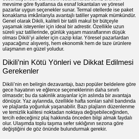
mevsime göre fiyatlansa da esnaf lokantaları ve yöresel
pazarlar uygun seçenekler sunar. Termal otellerde ise paket
konaklama imkânlarıyla avantajlı tatiller yapmak mümkündür.
Genel olarak Dikili, kaliteli bir tatili makul bir bütçeyle
yaşamak isteyenler için ideal bir adrestir. Özellikle uzun
süreli yaz tatillerinde, günlük yaşam masraflarının düşük
olması Dikili’yi aileler için cazip kılar. Yöresel pazarlardan
yapacağınız alışveriş, hem ekonomik hem de taze ürünlere
ulaşmanın en güzel yoludur.
Dikili’nin Kötü Yönleri ve Dikkat Edilmesi
Gerekenler
Dikili’nin en belirgin dezavantajı, bazı popüler beldelere göre
gece hayatının ve eğlence seçeneklerinin daha sınırlı
olmasıdır; bu da sakinlik arayanlar için aslında bir avantaja
dönüşür. Yaz aylarında, özellikle hafta sonları sahil bandında
ve plajlarda yoğunluk yaşanabilir. Bazı plajların düzenlenme
ve temizlik kalitesi noktadan noktaya değişebileceğinden,
tercih edeceğiniz plaj hakkında önceden bilgi almak faydalı
olur. Ulaşımda toplu taşıma sefer sıklığının sezona göre
değiştiğini de göz önünde bulundurmak gerekir.