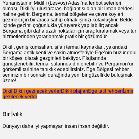
Yunanistan’ın Midilli (Lesvos) Adası’na feribot seferleri
olması, Dikili’yi uluslararası bağlantısı olan bir liman beldesi
haline getirir. Bergama, termal bölgeler ve çevre köyleri
gezmek için bir araca sahip olmak işinizi kolaylaştırır. Belde
içinde gezinti çoğunlukla yürüyerek yapılabilir; ancak
Bergama gibi daha uzak noktalar için araç kiralamak veya tur
hizmetlerinden yararlanmak pratik bir çözümdür.
Dikili, geniş kumsalları, şifalı termal kaynakları, yakındaki
Bergama antik kenti ve sakin atmosferiyle Ege’nin huzur dolu
bir köşesi olarak gezginleri bekliyor. Plajlarında
güneşlenebilir, termal sularında dinlenebilir ve Pergamon’un
görkemli tarihine tanıklık edebilirsiniz. Ege Bölgesi rehber
serimizin bir sonraki durağında yeni bir güzellikte buluşmak
üzere!
Dikili
Dikili gezilecek yerler
Dikili plajları
Ege tatil rehberi
İzmir
gezilecek yerler
Bir İyilik
Dünyayı daha iyi yapmayan insan insan değildir.
Yazı