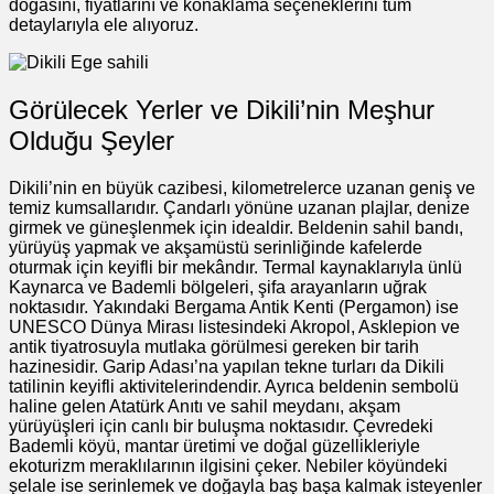
doğasını, fiyatlarını ve konaklama seçeneklerini tüm
detaylarıyla ele alıyoruz.
Görülecek Yerler ve Dikili’nin Meşhur
Olduğu Şeyler
Dikili’nin en büyük cazibesi, kilometrelerce uzanan geniş ve
temiz kumsallarıdır. Çandarlı yönüne uzanan plajlar, denize
girmek ve güneşlenmek için idealdir. Beldenin sahil bandı,
yürüyüş yapmak ve akşamüstü serinliğinde kafelerde
oturmak için keyifli bir mekândır. Termal kaynaklarıyla ünlü
Kaynarca ve Bademli bölgeleri, şifa arayanların uğrak
noktasıdır. Yakındaki Bergama Antik Kenti (Pergamon) ise
UNESCO Dünya Mirası listesindeki Akropol, Asklepion ve
antik tiyatrosuyla mutlaka görülmesi gereken bir tarih
hazinesidir. Garip Adası’na yapılan tekne turları da Dikili
tatilinin keyifli aktivitelerindendir. Ayrıca beldenin sembolü
haline gelen Atatürk Anıtı ve sahil meydanı, akşam
yürüyüşleri için canlı bir buluşma noktasıdır. Çevredeki
Bademli köyü, mantar üretimi ve doğal güzellikleriyle
ekoturizm meraklılarının ilgisini çeker. Nebiler köyündeki
şelale ise serinlemek ve doğayla baş başa kalmak isteyenler