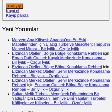
Giriş yap
Kayıt ol
Kayıp parola
Yeni Yorumlar
Meryem Ana Kilisesi: Anadolu’nın En Eski
Mabetlerinden
için
Elazığ Türbe ve Mescitleri: Harput’ın
Manevi Mirası – Bir İyilik – Özgür İyilik
Erzincan Otelleri: Bölge Bölge Konaklama Rehberi
için
Ergan Dağı Otelleri: Kayak Merkezinde Konaklama –
Bir İyilik – Özgür İyilik
Erzincan Otelleri: Bölge Bölge Konaklama Rehberi
için
Erzincan Merkez Otelleri: Şehir Merkezinde Konaklama
Rehberi – Bir İyilik – Özgür İyilik
Erzincan Merkez Otelleri: Şehir Merkezinde Konaklama
Rehberi
için
Erzincan Otelleri: Bölge Bölge Konaklama
Rehberi – Bir İyilik – Özgür İyilik
Sultan Melik Türbesi: Mengücek Döneminden Bir
Yadigâr
için
Erzincan Tarihî ve Dinî Yapıları: Türbeler,
Külliyeler ve Kiliseler – Bir İyilik – Özgür İyilik