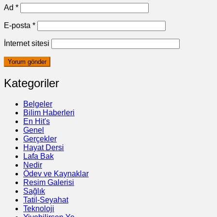
Ad
*
E-posta
*
İnternet sitesi
Kategoriler
Belgeler
Bilim Haberleri
En Hit's
Genel
Gerçekler
Hayat Dersi
Lafa Bak
Nedir
Ödev ve Kaynaklar
Resim Galerisi
Sağlık
Tatil-Seyahat
Teknoloji