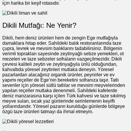
için harika bir keşif rotasıdır.
Dikili Mutfağı: Ne Yenir?
Dikili, hem deniz ürünleri hem de zengin Ege mutfağıyla
damaklara hitap eder. Sahildeki balık restoranlarında taze
çupra, levrek ve mevsim balıklarını tadabilirsiniz. Bölgenin
verimli toprakları sayesinde zeytinyağlı sebze yemekleri, ot
mezeleri ve taze sebzeler sofraların vazgeçilmezidir. Dikili
çevresi kaliteli zeytin ve zeytinyağıyla ünlü olduğundan,
kahvaltıda yöresel zeytinleri mutlaka deneyin. Yöresel
pazarlardan alacağınız organik ürünler, peynirler ve ev
yapımı reçeller de Ege’nin bereketini sofranıza taşır. Tatlı
sevenler için yöresel sütlü tatlılar ve mevsim meyvelerinden
yapılan reçeller mutlaka denenmeli. Sahildeki kafelerde
deniz manzarasına karşı içilen Türk kahvesi ve taze sıkılmış
meyve suları, sıcak yaz günlerinde serinlemenin keyifli
yollarındandır. Yöresel pazarın kurulduğu günlerde bölgeye
özgü taze ürünleri tatmayı da ihmal etmeyin.