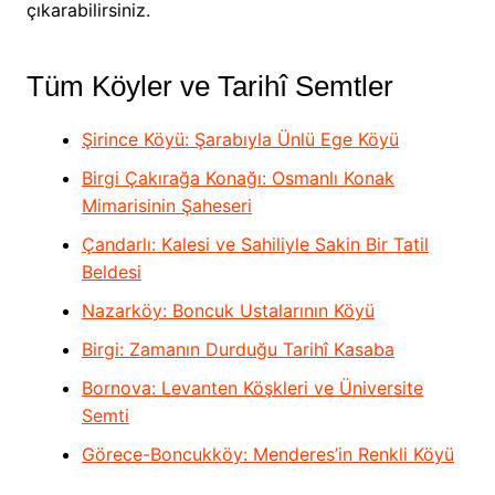
çıkarabilirsiniz.
Tüm Köyler ve Tarihî Semtler
Şirince Köyü: Şarabıyla Ünlü Ege Köyü
Birgi Çakırağa Konağı: Osmanlı Konak
Mimarisinin Şaheseri
Çandarlı: Kalesi ve Sahiliyle Sakin Bir Tatil
Beldesi
Nazarköy: Boncuk Ustalarının Köyü
Birgi: Zamanın Durduğu Tarihî Kasaba
Bornova: Levanten Köşkleri ve Üniversite
Semti
Görece-Boncukköy: Menderes’in Renkli Köyü