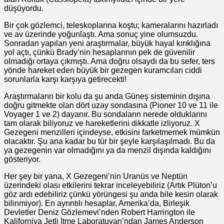
düşüyordu.
Bir çok gözlemci, teleskoplarına koştu; kameralarını hazırladı
ve av üzerinde yoğunlaştı. Ama sonuç yine olumsuzdu.
Sonradan yapılan yeni araştırmalar, büyük hayal kırıklığına
yol açtı, çünkü Brady’nin hesaplarının pek de güvenilir
olmadığı ortaya çıkmıştı. Ama doğru olsaydı da bu sefer, ters
yönde hareket eden büyük bir gezegen kuramcıları ciddi
sorunlarla karşı karşıya getirecekti!
Araştırmaların bir kolu da şu anda Güneş sisteminin dışına
doğru gitmekte olan dört uzay sondasına (Pioner 10 ve 11 ile
Voyager 1 ve 2) dayanır. Bu sondaların nerede olduklarını
tam olarak biliyoruz ve hareketlerini dikkatle izliyoruz. X
Gezegeni menzilleri içindeyse, etkisini farketmemek mümkün
olacaktır. Şu ana kadar bu tür bir şeyle karşılaşılmadı. Bu da
ya gezegenin var olmadığını ya da menzil dışında kaldığını
gösteriyor.
Her şey bir yana, X Gezegeni’nin Uranüs ve Neptün
üzerindeki olası etkilerini tekrar inceleyebiliriz (Artık Plüton’u
göz ardı edebiliriz çünkü yörüngesi şu anda bile kesin olarak
bilinmiyor). En ayrıntılı hesaplar, Amerika’da, Birleşik
Devletler Deniz Gözlemevi’nden Robert Harrington ile
Kaliforniya Jetli İtme Laboratuvarı’ndan James Anderson