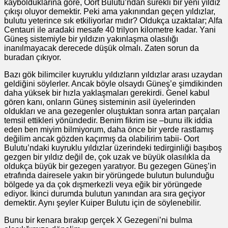
kaybolduklarına göre, Oort Bulutu’ndan sürekli bir yeni yıldız
çıkışı oluyor demektir. Peki ama yakınından geçen yıldızlar,
bulutu yeterince sık etkiliyorlar mıdır? Oldukça uzaktalar; Alfa
Centauri ile aradaki mesafe 40 trilyon kilometre kadar. Yani
Güneş sistemiyle bir yıldızın yakınlaşma olasılığı
inanılmayacak derecede düşük olmalı. Zaten sorun da
buradan çıkıyor.
Bazı gök bilimciler kuyruklu yıldızların yıldızlar arası uzaydan
geldiğini söylerler. Ancak böyle olsaydı Güneş’e şimdikinden
daha yüksek bir hızla yaklaşmaları gerekirdi. Genel kabul
gören kanı, onların Güneş sisteminin asil üyelerinden
oldukları ve ana gezegenler oluştuktan sonra artan parçaları
temsil ettikleri yönündedir. Benim fikrim ise –bunu ilk iddia
eden ben miyim bilmiyorum, daha önce bir yerde rastlamış
değilim ancak gözden kaçırmış da olabilirim tabii- Oort
Bulutu’ndaki kuyruklu yıldızlar üzerindeki tedirginliği başıboş
gezgen bir yıldız değil de, çok uzak ve büyük olasılıkla da
oldukça büyük bir gezegen yaratıyor. Bu gezegen Güneş’in
etrafında dairesele yakın bir yörüngede bulutun bulunduğu
bölgede ya da çok dışmerkezli veya eğik bir yörüngede
ediyor. İkinci durumda bulutun yanından ara sıra geçiyor
demektir. Aynı şeyler Kuiper Bulutu için de söylenebilir.
Bunu bir kenara bırakıp gerçek X Gezegeni’ni bulma