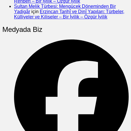
Rehberi – Bir İyilik – Özgür İyilik
Sultan Melik Türbesi: Mengücek Döneminden Bir
Yadigâr
için
Erzincan Tarihî ve Dinî Yapıları: Türbeler,
Külliyeler ve Kiliseler – Bir İyilik – Özgür İyilik
Medyada Biz