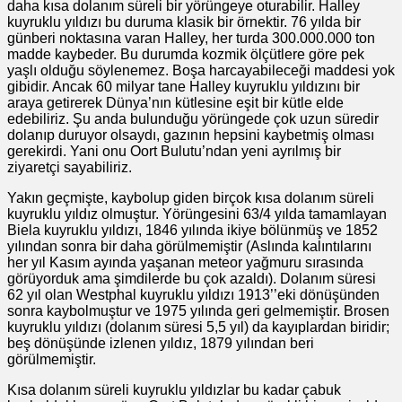
daha kısa dolanım süreli bir yörüngeye oturabilir. Halley
kuyruklu yıldızı bu duruma klasik bir örnektir. 76 yılda bir
günberi noktasına varan Halley, her turda 300.000.000 ton
madde kaybeder. Bu durumda kozmik ölçütlere göre pek
yaşlı olduğu söylenemez. Boşa harcayabileceği maddesi yok
gibidir. Ancak 60 milyar tane Halley kuyruklu yıldızını bir
araya getirerek Dünya’nın kütlesine eşit bir kütle elde
edebiliriz. Şu anda bulunduğu yörüngede çok uzun süredir
dolanıp duruyor olsaydı, gazının hepsini kaybetmiş olması
gerekirdi. Yani onu Oort Bulutu’ndan yeni ayrılmış bir
ziyaretçi sayabiliriz.
Yakın geçmişte, kaybolup giden birçok kısa dolanım süreli
kuyruklu yıldız olmuştur. Yörüngesini 63/4 yılda tamamlayan
Biela kuyruklu yıldızı, 1846 yılında ikiye bölünmüş ve 1852
yılından sonra bir daha görülmemiştir (Aslında kalıntılarını
her yıl Kasım ayında yaşanan meteor yağmuru sırasında
görüyorduk ama şimdilerde bu çok azaldı). Dolanım süresi
62 yıl olan Westphal kuyruklu yıldızı 1913’’eki dönüşünden
sonra kaybolmuştur ve 1975 yılında geri gelmemiştir. Brosen
kuyruklu yıldızı (dolanım süresi 5,5 yıl) da kayıplardan biridir;
beş dönüşünde izlenen yıldız, 1879 yılından beri
görülmemiştir.
Kısa dolanım süreli kuyruklu yıldızlar bu kadar çabuk