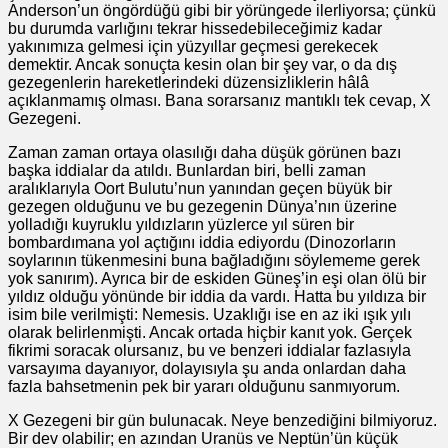
Anderson’un öngördüğü gibi bir yörüngede ilerliyorsa; çünkü
bu durumda varlığını tekrar hissedebileceğimiz kadar
yakınımıza gelmesi için yüzyıllar geçmesi gerekecek
demektir. Ancak sonuçta kesin olan bir şey var, o da dış
gezegenlerin hareketlerindeki düzensizliklerin hâlâ
açıklanmamış olması. Bana sorarsanız mantıklı tek cevap, X
Gezegeni.
Zaman zaman ortaya olasılığı daha düşük görünen bazı
başka iddialar da atıldı. Bunlardan biri, belli zaman
aralıklarıyla Oort Bulutu’nun yanından geçen büyük bir
gezegen olduğunu ve bu gezegenin Dünya’nın üzerine
yolladığı kuyruklu yıldızların yüzlerce yıl süren bir
bombardımana yol açtığını iddia ediyordu (Dinozorların
soylarının tükenmesini buna bağladığını söylememe gerek
yok sanırım). Ayrıca bir de eskiden Güneş’in eşi olan ölü bir
yıldız olduğu yönünde bir iddia da vardı. Hatta bu yıldıza bir
isim bile verilmişti: Nemesis. Uzaklığı ise en az iki ışık yılı
olarak belirlenmişti. Ancak ortada hiçbir kanıt yok. Gerçek
fikrimi soracak olursanız, bu ve benzeri iddialar fazlasıyla
varsayıma dayanıyor, dolayısıyla şu anda onlardan daha
fazla bahsetmenin pek bir yararı olduğunu sanmıyorum.
X Gezegeni bir gün bulunacak. Neye benzediğini bilmiyoruz.
Bir dev olabilir; en azından Uranüs ve Neptün’ün küçük