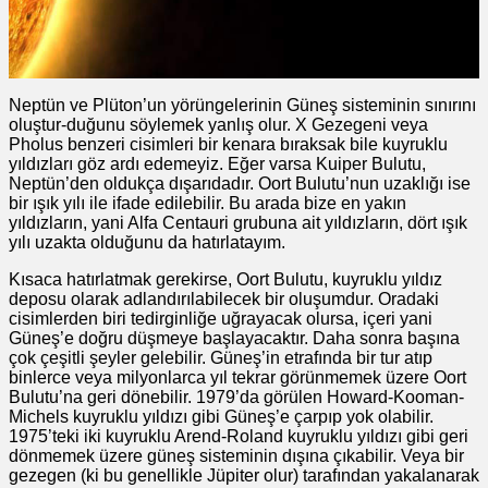
Neptün ve Plüton’un yörüngelerinin Güneş sisteminin sınırını
oluştur-duğunu söylemek yanlış olur. X Gezegeni veya
Pholus benzeri cisimleri bir kenara bıraksak bile kuyruklu
yıldızları göz ardı edemeyiz. Eğer varsa Kuiper Bulutu,
Neptün’den oldukça dışarıdadır. Oort Bulutu’nun uzaklığı ise
bir ışık yılı ile ifade edilebilir. Bu arada bize en yakın
yıldızların, yani Alfa Centauri grubuna ait yıldızların, dört ışık
yılı uzakta olduğunu da hatırlatayım.
Kısaca hatırlatmak gerekirse, Oort Bulutu, kuyruklu yıldız
deposu olarak adlandırılabilecek bir oluşumdur. Oradaki
cisimlerden biri tedirginliğe uğrayacak olursa, içeri yani
Güneş’e doğru düşmeye başlayacaktır. Daha sonra başına
çok çeşitli şeyler gelebilir. Güneş’in etrafında bir tur atıp
binlerce veya milyonlarca yıl tekrar görünmemek üzere Oort
Bulutu’na geri dönebilir. 1979’da görülen Howard-Kooman-
Michels kuyruklu yıldızı gibi Güneş’e çarpıp yok olabilir.
1975’teki iki kuyruklu Arend-Roland kuyruklu yıldızı gibi geri
dönmemek üzere güneş sisteminin dışına çıkabilir. Veya bir
gezegen (ki bu genellikle Jüpiter olur) tarafından yakalanarak