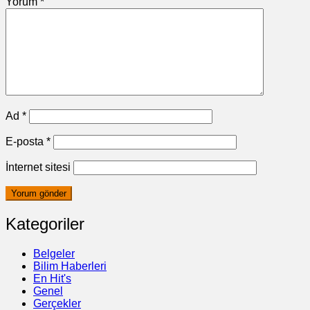
Yorum
*
Ad
*
E-posta
*
İnternet sitesi
Kategoriler
Belgeler
Bilim Haberleri
En Hit's
Genel
Gerçekler