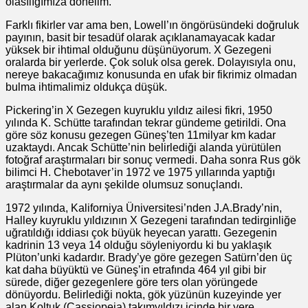
olasılığımıza dönelim.
Farklı fikirler var ama ben, Lowell’ın öngörüsündeki doğruluk
payının, basit bir tesadüf olarak açıklanamayacak kadar
yüksek bir ihtimal olduğunu düşünüyorum. X Gezegeni
oralarda bir yerlerde. Çok soluk olsa gerek. Dolayısıyla onu,
nereye bakacağımız konusunda en ufak bir fikrimiz olmadan
bulma ihtimalimiz oldukça düşük.
Pickering’in X Gezegen kuyruklu yıldız ailesi fikri, 1950
yılında K. Schütte tarafından tekrar gündeme getirildi. Ona
göre söz konusu gezegen Güneş’ten 11milyar km kadar
uzaktaydı. Ancak Schütte’nin belirlediği alanda yürütülen
fotoğraf araştırmaları bir sonuç vermedi. Daha sonra Rus gök
bilimci H. Chebotaver’in 1972 ve 1975 yıllarında yaptığı
araştırmalar da aynı şekilde olumsuz sonuçlandı.
1972 yılında, Kaliforniya Üniversitesi’nden J.A.Brady’nin,
Halley kuyruklu yıldızının X Gezegeni tarafından tedirginliğe
uğratıldığı iddiası çok büyük heyecan yarattı. Gezegenin
kadrinin 13 veya 14 olduğu söyleniyordu ki bu yaklaşık
Plüton’unki kadardır. Brady’ye göre gezegen Satürn’den üç
kat daha büyüktü ve Güneş’in etrafında 464 yıl gibi bir
sürede, diğer gezegenlere göre ters olan yörüngede
dönüyordu. Belirlediği nokta, gök yüzünün kuzeyinde yer
alan Koltuk (Cassiopeia) takımyıldızı içinde bir yere