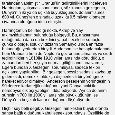
tarafından yapılmıştır. Uranüs’ün tedirginliklerini inceleyen
Harrington, çalışması sonucunda, söz konusu gezegenin,
Dünya’nın iki ya da üç katı büyüklüğünde, dolanım süresi
600 yıl, Güneş’ten o sıradaki uzaklığı 9,5 milyar kilometre
civarında olduğunu iddia etmiştir.
Harrington’un belirlediği nokta, Akrep ve Yay
takımyıldızlarının bulunduğu bölgeydi. Bu, araştırmayı
olduğundan daha da bezdirici yapabilecek bir sonuçtu;
çünkü o bölge, soluk yıldızların Samanyolu’nda en fazla
bulunduğu yerlerden biriydi. Anderson ise hesaplamalarında
hem Uranüs’ü hem de Neptün’ü göz önüne almamış ve ciddi
tedirginliklerin 1810ile 1910 yılları arasında görüldüğü, o
zamandan beri her şeyin normal gittiği sonucuna varmıştır.
Eğere bundan X Gezegeni sorumluysa, sadece tek bir
açıklama yapılabilirdi. Bir gezegen, sessiz sedasız kaybolup
gidemezdi; demek ki oldukça dışmerkezli bir yörüngede
hareket ediyor olmalıydı. Anderson gezegenin yörüngesinin
90 derece kadar eğik olduğunu, yani Dünya’nınki ile
neredeyse dik açı yaptığını iddia ediyordu. Ayrıca dolanım
süresinin 700 ile 1000 yıl arasında büyüklüğünün ise
Dünya’nın beş katı kadar olduğunu düşünüyordu.
Hiçbir şey belli değil; X Gezegeni’nin keşfini büyük oranda
şansa bağlı olduğunu kabul etmek zorundayız. Özellikle de