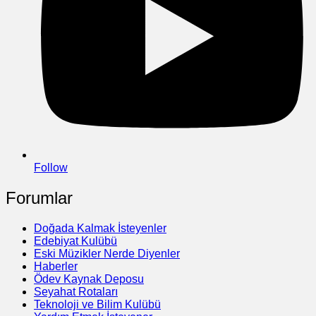
Follow
Forumlar
Doğada Kalmak İsteyenler
Edebiyat Kulübü
Eski Müzikler Nerde Diyenler
Haberler
Ödev Kaynak Deposu
Seyahat Rotaları
Teknoloji ve Bilim Kulübü