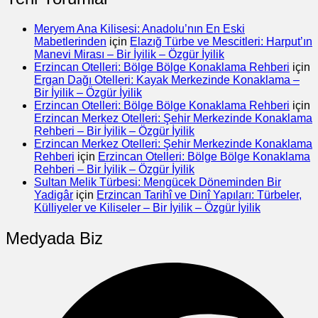
Meryem Ana Kilisesi: Anadolu’nın En Eski
Mabetlerinden
için
Elazığ Türbe ve Mescitleri: Harput’ın
Manevi Mirası – Bir İyilik – Özgür İyilik
Erzincan Otelleri: Bölge Bölge Konaklama Rehberi
için
Ergan Dağı Otelleri: Kayak Merkezinde Konaklama –
Bir İyilik – Özgür İyilik
Erzincan Otelleri: Bölge Bölge Konaklama Rehberi
için
Erzincan Merkez Otelleri: Şehir Merkezinde Konaklama
Rehberi – Bir İyilik – Özgür İyilik
Erzincan Merkez Otelleri: Şehir Merkezinde Konaklama
Rehberi
için
Erzincan Otelleri: Bölge Bölge Konaklama
Rehberi – Bir İyilik – Özgür İyilik
Sultan Melik Türbesi: Mengücek Döneminden Bir
Yadigâr
için
Erzincan Tarihî ve Dinî Yapıları: Türbeler,
Külliyeler ve Kiliseler – Bir İyilik – Özgür İyilik
Medyada Biz