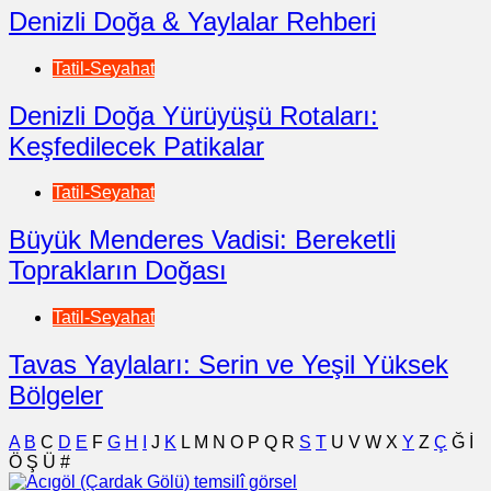
Denizli Doğa & Yaylalar Rehberi
Tatil-Seyahat
Denizli Doğa Yürüyüşü Rotaları:
Keşfedilecek Patikalar
Tatil-Seyahat
Büyük Menderes Vadisi: Bereketli
Toprakların Doğası
Tatil-Seyahat
Tavas Yaylaları: Serin ve Yeşil Yüksek
Bölgeler
A
B
C
D
E
F
G
H
I
J
K
L
M
N
O
P
Q
R
S
T
U
V
W
X
Y
Z
Ç
Ğ
İ
Ö
Ş
Ü
#