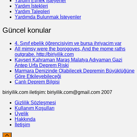
Yardım Etmek İsteyener
Yardım İstekleri
Yardım Talepleri
Yardımda Bulunmak İsteyenler
Güncel konular
4. Sınıf ebelik öğrencisiyim ve bursa ihriyacim var
All mimsy were the borogoves, And the mome raths
outgrabe. http://biriyilik.com
Kayseri Kahraman Maraş Malatya Adıyaman Gazi
Antep Urfa Deprem Riski
Marmara Denizinde Olabilecek Depremin Büyüklüğüne
Göre Etkileyebileceği
Canlı Deprem Bilgisi
biriyilik.com iletişim: biriyilik.com@gmail.com 2007
Gizlilik Sözleşmesi
Kullanım Koşulları
Üyelik
Hakkında
İletişim