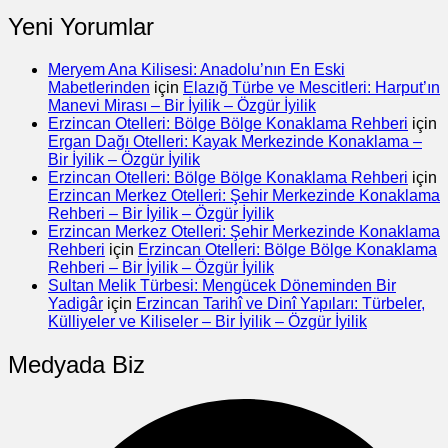
Yeni Yorumlar
Meryem Ana Kilisesi: Anadolu’nın En Eski
Mabetlerinden
için
Elazığ Türbe ve Mescitleri: Harput’ın
Manevi Mirası – Bir İyilik – Özgür İyilik
Erzincan Otelleri: Bölge Bölge Konaklama Rehberi
için
Ergan Dağı Otelleri: Kayak Merkezinde Konaklama –
Bir İyilik – Özgür İyilik
Erzincan Otelleri: Bölge Bölge Konaklama Rehberi
için
Erzincan Merkez Otelleri: Şehir Merkezinde Konaklama
Rehberi – Bir İyilik – Özgür İyilik
Erzincan Merkez Otelleri: Şehir Merkezinde Konaklama
Rehberi
için
Erzincan Otelleri: Bölge Bölge Konaklama
Rehberi – Bir İyilik – Özgür İyilik
Sultan Melik Türbesi: Mengücek Döneminden Bir
Yadigâr
için
Erzincan Tarihî ve Dinî Yapıları: Türbeler,
Külliyeler ve Kiliseler – Bir İyilik – Özgür İyilik
Medyada Biz