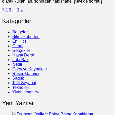
olarak kullanılan, sonradan hapishane işlevi de görmüş
1
2
3
…
7
»
Kategoriler
Belgeler
Bilim Haberleri
En Hit's
Genel
Gerçekler
Hayat Dersi
Lafa Bak
Nedir
Ödev ve Kaynaklar
Resim Galerisi
Sağlık
Tatil-Seyahat
Teknoloji
Yiyebilirsen Ye
Yeni Yazılar