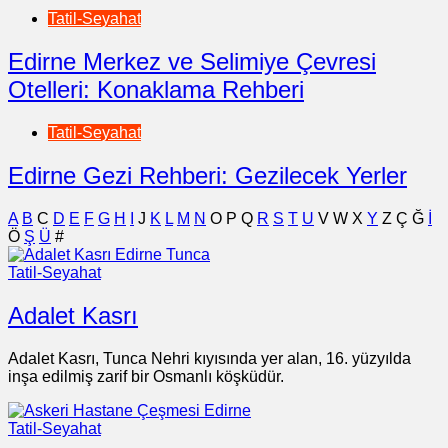
Tatil-Seyahat
Edirne Merkez ve Selimiye Çevresi
Otelleri: Konaklama Rehberi
Tatil-Seyahat
Edirne Gezi Rehberi: Gezilecek Yerler
A
B
C
D
E
F
G
H
I
J
K
L
M
N
O
P
Q
R
S
T
U
V
W
X
Y
Z
Ç
Ğ
İ
Ö
Ş
Ü
#
Tatil-Seyahat
Adalet Kasrı
Adalet Kasrı, Tunca Nehri kıyısında yer alan, 16. yüzyılda
inşa edilmiş zarif bir Osmanlı köşküdür.
Tatil-Seyahat