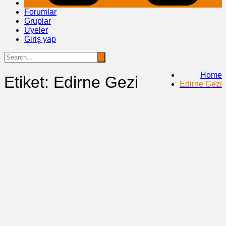
Forumlar
Gruplar
Üyeler
Giriş yap
Home
Etiket:
Edirne Gezi
Edirne Gezi