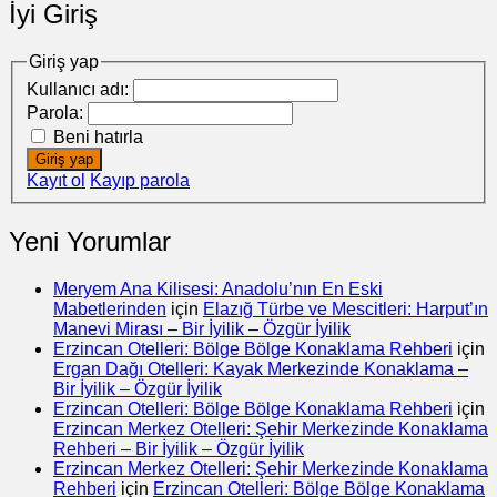
İyi Giriş
Giriş yap
Kullanıcı adı:
Parola:
Beni hatırla
Giriş yap
Kayıt ol
Kayıp parola
Yeni Yorumlar
Meryem Ana Kilisesi: Anadolu’nın En Eski
Mabetlerinden
için
Elazığ Türbe ve Mescitleri: Harput’ın
Manevi Mirası – Bir İyilik – Özgür İyilik
Erzincan Otelleri: Bölge Bölge Konaklama Rehberi
için
Ergan Dağı Otelleri: Kayak Merkezinde Konaklama –
Bir İyilik – Özgür İyilik
Erzincan Otelleri: Bölge Bölge Konaklama Rehberi
için
Erzincan Merkez Otelleri: Şehir Merkezinde Konaklama
Rehberi – Bir İyilik – Özgür İyilik
Erzincan Merkez Otelleri: Şehir Merkezinde Konaklama
Rehberi
için
Erzincan Otelleri: Bölge Bölge Konaklama