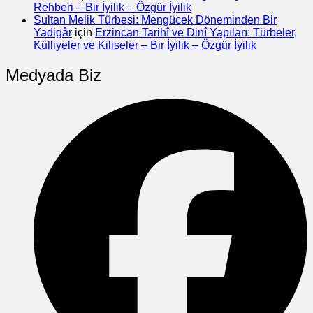
Rehberi – Bir İyilik – Özgür İyilik
Sultan Melik Türbesi: Mengücek Döneminden Bir
Yadigâr
için
Erzincan Tarihî ve Dinî Yapıları: Türbeler,
Külliyeler ve Kiliseler – Bir İyilik – Özgür İyilik
Medyada Biz