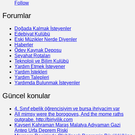
Follow
Forumlar
Doğada Kalmak İsteyenler
Edebiyat Kulübü
Eski Müzikler Nerde Diyenler
Haberler
Ödev Kaynak Deposu
Seyahat Rotaları
Teknoloji ve Bilim Kulübü
Yardım Etmek İsteyener
Yardım İstekleri
Yardım Talepleri
Yardımda Bulunmak İsteyenler
Güncel konular
4. Sınıf ebelik öğrencisiyim ve bursa ihriyacim var
All mimsy were the borogoves, And the mome raths
outgrabe. http://biriyilik.com
Kayseri Kahraman Maraş Malatya Adıyaman Gazi
Antep Urfa Deprem Riski