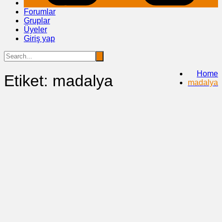
Forumlar
Gruplar
Üyeler
Giriş yap
Home
Etiket:
madalya
madalya