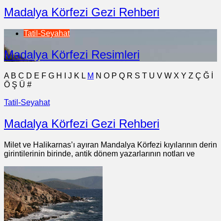
Madalya Körfezi Gezi Rehberi
Tatil-Seyahat
Madalya Körfezi Resimleri
A
B
C
D
E
F
G
H
I
J
K
L
M
N
O
P
Q
R
S
T
U
V
W
X
Y
Z
Ç
Ğ
İ
Ö
Ş
Ü
#
Tatil-Seyahat
Madalya Körfezi Gezi Rehberi
Milet ve Halikarnas’ı ayıran Mandalya Körfezi kıyılarının derin
girintilerinin birinde, antik dönem yazarlarının notları ve