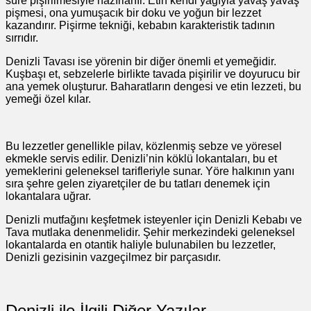
süre pişirilmesiyle hazırlanır. Etin kendi yağıyla yavaş yavaş
pişmesi, ona yumuşacık bir doku ve yoğun bir lezzet
kazandırır. Pişirme tekniği, kebabın karakteristik tadının
sırrıdır.
Denizli Tavası ise yörenin bir diğer önemli et yemeğidir.
Kuşbaşı et, sebzelerle birlikte tavada pişirilir ve doyurucu bir
ana yemek oluşturur. Baharatların dengesi ve etin lezzeti, bu
yemeği özel kılar.
Bu lezzetler genellikle pilav, közlenmiş sebze ve yöresel
ekmekle servis edilir. Denizli’nin köklü lokantaları, bu et
yemeklerini geleneksel tarifleriyle sunar. Yöre halkının yanı
sıra şehre gelen ziyaretçiler de bu tatları denemek için
lokantalara uğrar.
Denizli mutfağını keşfetmek isteyenler için Denizli Kebabı ve
Tava mutlaka denenmelidir. Şehir merkezindeki geleneksel
lokantalarda en otantik haliyle bulunabilen bu lezzetler,
Denizli gezisinin vazgeçilmez bir parçasıdır.
Denizli ile İlgili Diğer Yazılar