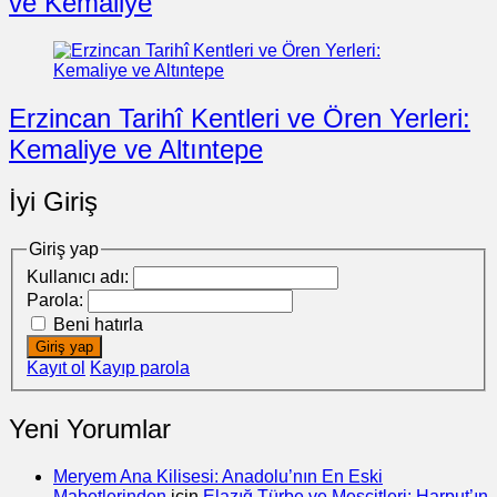
ve Kemaliye
Erzincan Tarihî Kentleri ve Ören Yerleri:
Kemaliye ve Altıntepe
İyi Giriş
Giriş yap
Kullanıcı adı:
Parola:
Beni hatırla
Giriş yap
Kayıt ol
Kayıp parola
Yeni Yorumlar
Meryem Ana Kilisesi: Anadolu’nın En Eski
Mabetlerinden
için
Elazığ Türbe ve Mescitleri: Harput’ın