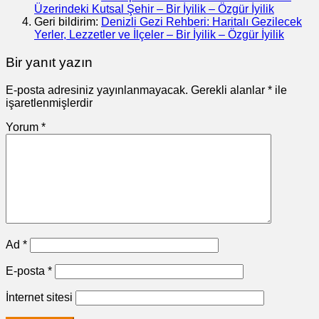
Üzerindeki Kutsal Şehir – Bir İyilik – Özgür İyilik
Geri bildirim:
Denizli Gezi Rehberi: Haritalı Gezilecek
Yerler, Lezzetler ve İlçeler – Bir İyilik – Özgür İyilik
Bir yanıt yazın
E-posta adresiniz yayınlanmayacak.
Gerekli alanlar
*
ile
işaretlenmişlerdir
Yorum
*
Ad
*
E-posta
*
İnternet sitesi