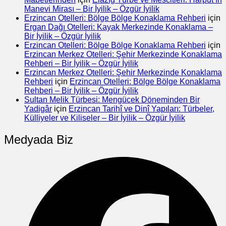
Manevi Mirası – Bir İyilik – Özgür İyilik
Erzincan Otelleri: Bölge Bölge Konaklama Rehberi
için
Ergan Dağı Otelleri: Kayak Merkezinde Konaklama –
Bir İyilik – Özgür İyilik
Erzincan Otelleri: Bölge Bölge Konaklama Rehberi
için
Erzincan Merkez Otelleri: Şehir Merkezinde Konaklama
Rehberi – Bir İyilik – Özgür İyilik
Erzincan Merkez Otelleri: Şehir Merkezinde Konaklama
Rehberi
için
Erzincan Otelleri: Bölge Bölge Konaklama
Rehberi – Bir İyilik – Özgür İyilik
Sultan Melik Türbesi: Mengücek Döneminden Bir
Yadigâr
için
Erzincan Tarihî ve Dinî Yapıları: Türbeler,
Külliyeler ve Kiliseler – Bir İyilik – Özgür İyilik
Medyada Biz