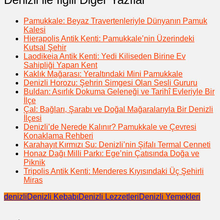
Pamukkale: Beyaz Travertenleriyle Dünyanın Pamuk
Kalesi
Hierapolis Antik Kenti: Pamukkale’nin Üzerindeki
Kutsal Şehir
Laodikeia Antik Kenti: Yedi Kiliseden Birine Ev
Sahipliği Yapan Kent
Kaklık Mağarası: Yeraltındaki Mini Pamukkale
Denizli Horozu: Şehrin Simgesi Olan Sesli Gururu
Buldan: Asırlık Dokuma Geleneği ve Tarihî Evleriyle Bir
İlçe
Çal: Bağları, Şarabı ve Doğal Mağaralarıyla Bir Denizli
İlçesi
Denizli’de Nerede Kalınır? Pamukkale ve Çevresi
Konaklama Rehberi
Karahayıt Kırmızı Su: Denizli’nin Şifalı Termal Cenneti
Honaz Dağı Milli Parkı: Ege’nin Çatısında Doğa ve
Piknik
Tripolis Antik Kenti: Menderes Kıyısındaki Üç Şehirli
Miras
denizli
Denizli Kebabı
Denizli Lezzetleri
Denizli Yemekleri