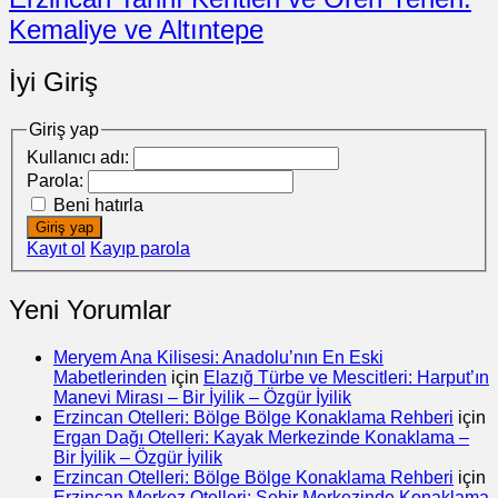
Kemaliye ve Altıntepe
İyi Giriş
Giriş yap
Kullanıcı adı:
Parola:
Beni hatırla
Giriş yap
Kayıt ol
Kayıp parola
Yeni Yorumlar
Meryem Ana Kilisesi: Anadolu’nın En Eski
Mabetlerinden
için
Elazığ Türbe ve Mescitleri: Harput’ın
Manevi Mirası – Bir İyilik – Özgür İyilik
Erzincan Otelleri: Bölge Bölge Konaklama Rehberi
için
Ergan Dağı Otelleri: Kayak Merkezinde Konaklama –
Bir İyilik – Özgür İyilik
Erzincan Otelleri: Bölge Bölge Konaklama Rehberi
için
Erzincan Merkez Otelleri: Şehir Merkezinde Konaklama