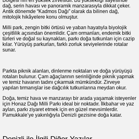
Bölgesi’nin en yüksek zirvesidir. Bu yüksekliği sayesinde
dağ, serin havası ve panoramik manzarasıyla dikkat çeker.
Antik dönemde “Kadmos Dağı” olarak da bilinen dağ,
mitolojik hikâyelere konu olmuştur.
Milli park, zengin bitki örtüsü ve yaban hayatıyla biyolojik
çeşitlilik açısından önemlidir. Çam ormanları, endemik bitki
türleri ve doğal su kaynakları, parkı doğa tutkunları için cazip
kılar. Yürüyüş parkurları, farklı zorluk seviyelerinde rotalar
sunar.
Parkta piknik alanları, dinlenme noktaları ve doğa yürüyüşü
rotaları bulunur. Çam ağaçlarının serinliğinde piknik yapmak
ve temiz havanın tadını çıkarmak mümkündür. Zirveye
yapılan tırmanışlar ise dağcılık tutkunlarına meydan okur.
Doğa, temiz hava ve manzarayı bir arada yaşamak isteyenler
için Honaz Dağı Milli Parkı ideal bir noktadır. İlkbahar ve yaz
ayları, parkı ziyaret etmek için en güzel mevsimlerdir.
Pamukkale’ye yakınlığıyla Denizli gezisine doğa katar.
Denizli ile İlgili Diğer Yazılar