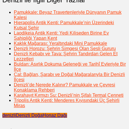
Pamukkale: Beyaz Travertenleriyle Dünyanın Pamuk
Kalesi
Hierapolis Antik Kenti: Pamukkale’nin Üzerindeki
Kutsal Şehir
Laodikeia Antik Kenti: Yedi Kiliseden Birine Ev
Sahipliği Yapan Kent
Kaklık Mağarası: Yeraltındaki Mini Pamukkale
Denizli Horozu: Şehrin Simgesi Olan Sesli Gururu
Denizli Kebabı ve Tava: Şehrin Tandırdan Gelen Et
Lezzetleri
Buldan: Asırlık Dokuma Geleneği ve Tarihî Evleriyle Bir
İlçe
Çal: Bağları, Şarabı ve Doğal Mağaralarıyla Bir Denizli
İlçesi
Denizli’de Nerede Kalınır? Pamukkale ve Çevresi
Konaklama Rehberi
Karahayıt Kırmızı Su: Denizli’nin Şifalı Termal Cenneti
Tripolis Antik Kenti: Menderes Kıyısındaki Üç Şehirli
Miras
denizli
Denizli Doğa
Honaz Dağı