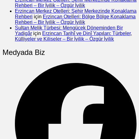
Rehberi – Bir İyilik – Özgür İyilik
Erzincan Merkez Otelleri: Şehir Merkezinde Konaklama
Rehberi
için
Erzincan Otelleri: Bölge Bölge Konaklama
Rehberi – Bir İyilik – Özgür İyilik
Sultan Melik Türbesi: Mengücek Döneminden Bir
Yadigâr
için
Erzincan Tarihî ve Dinî Yapıları: Türbeler,
Külliyeler ve Kiliseler – Bir İyilik – Özgür İyilik
Medyada Biz