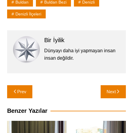
Buldan
Buldan Bezi
Denizli
Denizli İlçeleri
Bir İyilik
Dünyayı daha iyi yapmayan insan
insan değildir.
Yazı
Prev
Next
gezinmesi
Benzer Yazılar