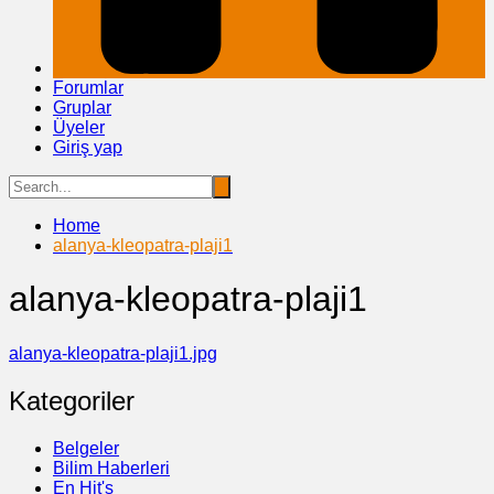
Forumlar
Gruplar
Üyeler
Giriş yap
Home
alanya-kleopatra-plaji1
alanya-kleopatra-plaji1
alanya-kleopatra-plaji1.jpg
Kategoriler
Belgeler
Bilim Haberleri
En Hit's