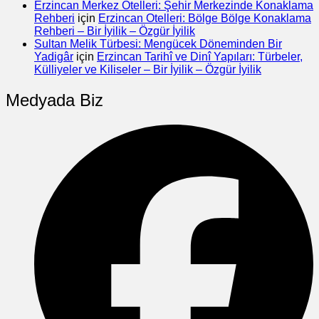
Erzincan Merkez Otelleri: Şehir Merkezinde Konaklama
Rehberi
için
Erzincan Otelleri: Bölge Bölge Konaklama
Rehberi – Bir İyilik – Özgür İyilik
Sultan Melik Türbesi: Mengücek Döneminden Bir
Yadigâr
için
Erzincan Tarihî ve Dinî Yapıları: Türbeler,
Külliyeler ve Kiliseler – Bir İyilik – Özgür İyilik
Medyada Biz