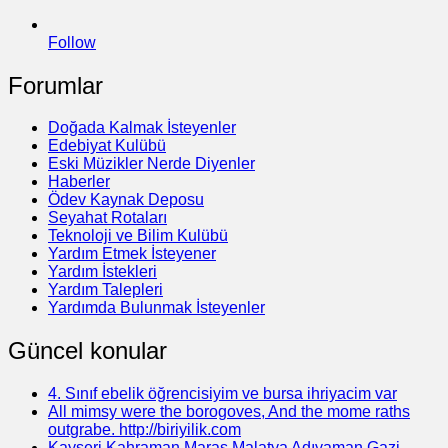
Follow
Forumlar
Doğada Kalmak İsteyenler
Edebiyat Kulübü
Eski Müzikler Nerde Diyenler
Haberler
Ödev Kaynak Deposu
Seyahat Rotaları
Teknoloji ve Bilim Kulübü
Yardım Etmek İsteyener
Yardım İstekleri
Yardım Talepleri
Yardımda Bulunmak İsteyenler
Güncel konular
4. Sınıf ebelik öğrencisiyim ve bursa ihriyacim var
All mimsy were the borogoves, And the mome raths
outgrabe. http://biriyilik.com
Kayseri Kahraman Maraş Malatya Adıyaman Gazi