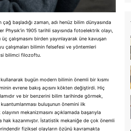
tın çağ başladığı zaman, adı henüz bilim dünyasında
r Physık’in 1905 tarihli sayısında fotoelektrik olayı,
nlü üç çalışmasını birden yayınlayarak üne kavuşan
yu çalışmaları bilimin felsefesi ve yöntemleri
i bilimci filozoftu.
yi kullanarak bugün modern bilimin önemli bir kısmı
eminin evrene bakış açısını kökten değiştirdi. Hiç
damıdır ve bir benzerini bilim tarihinde görmek,
nin kuantumlanması buluşunun önemini ilk
ik olayının mekanizmasını açıklamada başarıyla
a hak kazanmıştır. İstatistik mekaniğe de çok önemli
erindendir fiziksel olayların özünü kavramakta