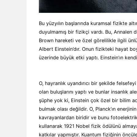
Bu yüzyılın başlarında kuramsal fizikte al
duyulmamış bir fizikçi vardı. Bu, Annalen de
Brown hareketi ve özel görelilikle ilgili ü
Albert Einstein’dır. Onun fizikteki hayat bo
üzerinde büyük etki yaptı. Einstein’ın kendis
O, hayranlık uyandırıcı bir şekilde felsefe
olan buluşlarını yaptı ve bunlar insanlık al
şüphe yok ki, Einstein çok özel bir bilim a
bulmak olası değildir. O, Planck’ın enerji
kavrayanlardan biridir ve bunu fotoelektr
kullanarak 1921 Nobel fizik ödülünü almay
katkılar yapmıştır. Kuantum fiziğinin öncül