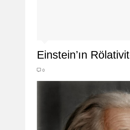
Einstein’ın Rölativ
0