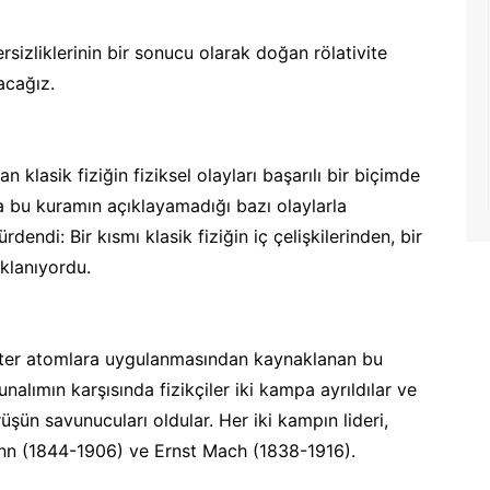
rsizliklerinin bir sonucu olarak doğan rölativite
acağız.
an klasik fiziğin fiziksel olayları başarılı bir biçimde
a bu kuramın açıklayamadığı bazı olaylarla
rdendi: Bir kısmı klasik fiziğin iç çelişkilerinden, bir
klanıyordu.
n, ister atomlara uygulanmasından kaynaklanan bu
unalımın karşısında fizikçiler iki kampa ayrıldılar ve
örüşün savunucuları oldular. Her iki kampın lideri,
mann (1844-1906) ve Ernst Mach (1838-1916).