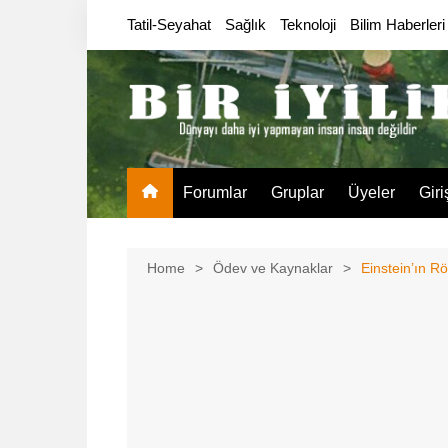
Skip
Tatil-Seyahat
Sağlık
Teknoloji
Bilim Haberleri
to
content
Forumlar
Gruplar
Üyeler
Giri
Home
Ödev ve Kaynaklar
Einstein’ın Rö