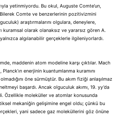
rıyla yetinmiyordu. Bu okul, Auguste Comte’un,
 Bilerek Comte ve benzerlerinin pozitivizmini
lguculuk) araştırmalarını olgulara, deneylere,
rı kuramsal olarak olanaksız ve yararsız gören A.
yalnızca algılanabilir gerçeklerle ilgileniyorlardı.
imde, maddenin atom modeline karşı çıktılar. Mach
 Planck’ın enerjinin kuantumlanma kuramını
n olmadığını öne sürmüştür. Bu akım fiziği anlaşılmaz
neltmeyi başardı. Ancak olguculuk akımı, 19. yy’da
di. Özellikle moleküller ve atomlar konusunda
istiksel mekaniğin gelişimine engel oldu; çünkü bu
ekleri, yani sadece gaz moleküllerini göz önüne