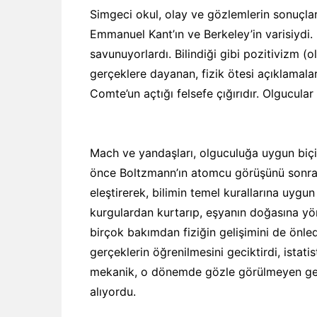
Simgeci okul, olay ve gözlemlerin sonuçla
Emmanuel Kant’ın ve Berkeley’in varisiydi.
savunuyorlardı. Bilindiği gibi pozitivizm (o
gerçeklere dayanan, fizik ötesi açıklamala
Comte’un açtığı felsefe çığırıdır. Olgucular 
Mach ve yandaşları, olguculuğa uygun biç
önce Boltzmann’ın atomcu görüşünü sonra,
eleştirerek, bilimin temel kurallarına uygu
kurgulardan kurtarıp, eşyanın doğasına yö
birçok bakımdan fiziğin gelişimini de önle
gerçeklerin öğrenilmesini geciktirdi, istat
mekanik, o dönemde gözle görülmeyen gerç
alıyordu.