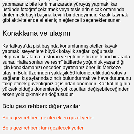
yapmasanız bile karlı manzarada yürüyüş yapmak, kar
üstünde fotoğraf çektirmek veya tesislerin sıcak ortamında
dinlenmek başlı başına keyifli bir deneyimdir. Kızak kaymak
gibi aktiviteler de aileler için eğlenceli seçenekler sunar.
Konaklama ve ulaşım
Kartalkaya’da pist başında konumlanmış oteller, kayak
yapmak isteyenlere büyük kolaylık sağlar; çoğu tesis
ekipman kiralama, restoran ve eğlence hizmetlerini bir arada
sunar. Hafta sonları ve resmî tatillerde yoğunluk yaşandığı
için konaklamanızı önceden ayırtmanız önerilir. Merkeze
ulaşım Bolu üzerinden yaklaşık 50 kilometrelik dağ yoluyla
sağlanır; kış aylarında zincir bulundurmak ve hava durumunu
takip etmek güvenliğiniz açısından önemlidir. Kar kalınlığının
yüksek olduğu dönemlerde yol koşulları değişebileceğinden
erken yola çıkmak en doğrusudur.
Bolu gezi rehberi: diğer yazılar
Bolu gezi rehberi: gezilecek en güzel yerler
Bolu gezi rehberi: tüm gezilecek yerler