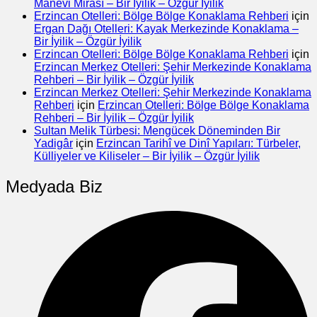
Manevi Mirası – Bir İyilik – Özgür İyilik
Erzincan Otelleri: Bölge Bölge Konaklama Rehberi
için
Ergan Dağı Otelleri: Kayak Merkezinde Konaklama –
Bir İyilik – Özgür İyilik
Erzincan Otelleri: Bölge Bölge Konaklama Rehberi
için
Erzincan Merkez Otelleri: Şehir Merkezinde Konaklama
Rehberi – Bir İyilik – Özgür İyilik
Erzincan Merkez Otelleri: Şehir Merkezinde Konaklama
Rehberi
için
Erzincan Otelleri: Bölge Bölge Konaklama
Rehberi – Bir İyilik – Özgür İyilik
Sultan Melik Türbesi: Mengücek Döneminden Bir
Yadigâr
için
Erzincan Tarihî ve Dinî Yapıları: Türbeler,
Külliyeler ve Kiliseler – Bir İyilik – Özgür İyilik
Medyada Biz