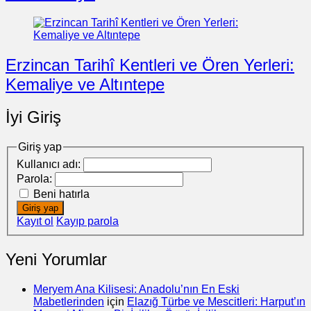
Erzincan Tarihî Kentleri ve Ören Yerleri:
Kemaliye ve Altıntepe
İyi Giriş
Giriş yap
Kullanıcı adı:
Parola:
Beni hatırla
Giriş yap
Kayıt ol
Kayıp parola
Yeni Yorumlar
Meryem Ana Kilisesi: Anadolu’nın En Eski
Mabetlerinden
için
Elazığ Türbe ve Mescitleri: Harput’ın