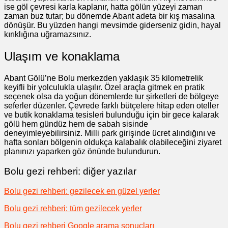
ise göl çevresi karla kaplanır, hatta gölün yüzeyi zaman
zaman buz tutar; bu dönemde Abant adeta bir kış masalına
dönüşür. Bu yüzden hangi mevsimde giderseniz gidin, hayal
kırıklığına uğramazsınız.
Ulaşım ve konaklama
Abant Gölü’ne Bolu merkezden yaklaşık 35 kilometrelik
keyifli bir yolculukla ulaşılır. Özel araçla gitmek en pratik
seçenek olsa da yoğun dönemlerde tur şirketleri de bölgeye
seferler düzenler. Çevrede farklı bütçelere hitap eden oteller
ve butik konaklama tesisleri bulunduğu için bir gece kalarak
gölü hem gündüz hem de sabah sisinde
deneyimleyebilirsiniz. Milli park girişinde ücret alındığını ve
hafta sonları bölgenin oldukça kalabalık olabileceğini ziyaret
planınızı yaparken göz önünde bulundurun.
Bolu gezi rehberi: diğer yazılar
Bolu gezi rehberi: gezilecek en güzel yerler
Bolu gezi rehberi: tüm gezilecek yerler
Bolu gezi rehberi Google arama sonuçları