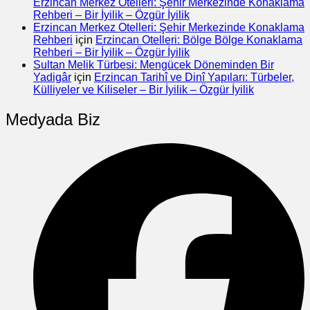
Erzincan Merkez Otelleri: Şehir Merkezinde Konaklama
Rehberi – Bir İyilik – Özgür İyilik
Erzincan Merkez Otelleri: Şehir Merkezinde Konaklama
Rehberi
için
Erzincan Otelleri: Bölge Bölge Konaklama
Rehberi – Bir İyilik – Özgür İyilik
Sultan Melik Türbesi: Mengücek Döneminden Bir
Yadigâr
için
Erzincan Tarihî ve Dinî Yapıları: Türbeler,
Külliyeler ve Kiliseler – Bir İyilik – Özgür İyilik
Medyada Biz