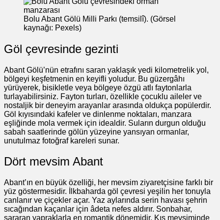
Bolu Abant Gölü Milli Parkı (temsilî). (Görsel
kaynağı: Pexels)
Göl çevresinde gezinti
Abant Gölü’nün etrafını saran yaklaşık yedi kilometrelik yol,
bölgeyi keşfetmenin en keyifli yoludur. Bu güzergâhı
yürüyerek, bisikletle veya bölgeye özgü atlı faytonlarla
turlayabilirsiniz. Fayton turları, özellikle çocuklu aileler ve
nostaljik bir deneyim arayanlar arasında oldukça popülerdir.
Göl kıyısındaki kafeler ve dinlenme noktaları, manzara
eşliğinde mola vermek için idealdir. Suların durgun olduğu
sabah saatlerinde gölün yüzeyine yansıyan ormanlar,
unutulmaz fotoğraf kareleri sunar.
Dört mevsim Abant
Abant’ın en büyük özelliği, her mevsim ziyaretçisine farklı bir
yüz göstermesidir. İlkbaharda göl çevresi yeşilin her tonuyla
canlanır ve çiçekler açar. Yaz aylarında serin havası şehrin
sıcağından kaçanlar için âdeta nefes aldırır. Sonbahar,
sararan yapraklarla en romantik dönemidir. Kış mevsiminde