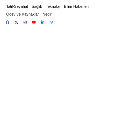
Skip
Tatil-Seyahat
Sağlık
Teknoloji
Bilim Haberleri
to
Ödev ve Kaynaklar
Nedir
content