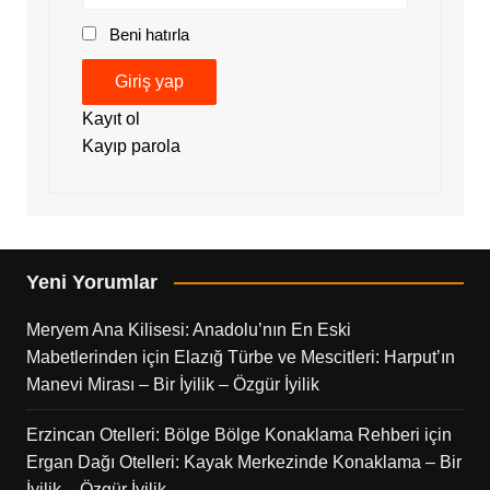
Beni hatırla
Giriş yap
Kayıt ol
Kayıp parola
Yeni Yorumlar
Meryem Ana Kilisesi: Anadolu’nın En Eski
Mabetlerinden
için
Elazığ Türbe ve Mescitleri: Harput’ın
Manevi Mirası – Bir İyilik – Özgür İyilik
Erzincan Otelleri: Bölge Bölge Konaklama Rehberi
için
Ergan Dağı Otelleri: Kayak Merkezinde Konaklama – Bir
İyilik – Özgür İyilik