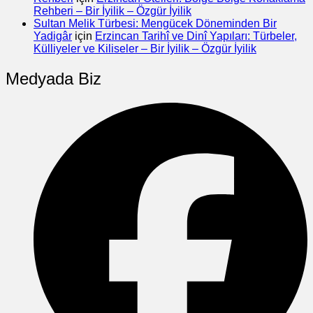
Rehberi – Bir İyilik – Özgür İyilik
Sultan Melik Türbesi: Mengücek Döneminden Bir
Yadigâr
için
Erzincan Tarihî ve Dinî Yapıları: Türbeler,
Külliyeler ve Kiliseler – Bir İyilik – Özgür İyilik
Medyada Biz