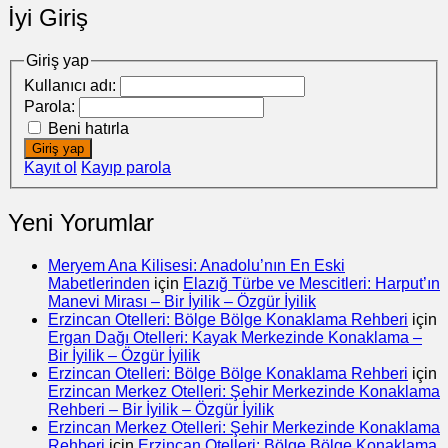
İyi Giriş
Giriş yap
Kullanıcı adı:
Parola:
Beni hatırla
Giriş yap
Kayıt ol
Kayıp parola
Yeni Yorumlar
Meryem Ana Kilisesi: Anadolu’nın En Eski
Mabetlerinden
için
Elazığ Türbe ve Mescitleri: Harput’ın
Manevi Mirası – Bir İyilik – Özgür İyilik
Erzincan Otelleri: Bölge Bölge Konaklama Rehberi
için
Ergan Dağı Otelleri: Kayak Merkezinde Konaklama –
Bir İyilik – Özgür İyilik
Erzincan Otelleri: Bölge Bölge Konaklama Rehberi
için
Erzincan Merkez Otelleri: Şehir Merkezinde Konaklama
Rehberi – Bir İyilik – Özgür İyilik
Erzincan Merkez Otelleri: Şehir Merkezinde Konaklama
Rehberi
için
Erzincan Otelleri: Bölge Bölge Konaklama