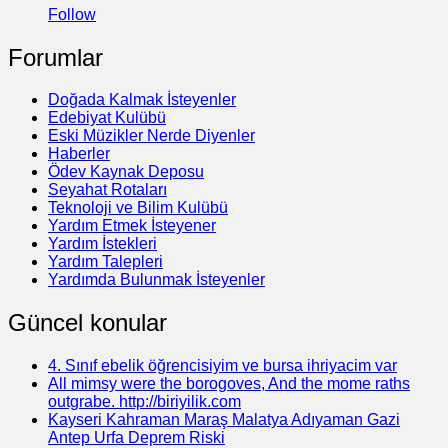
Follow
Forumlar
Doğada Kalmak İsteyenler
Edebiyat Kulübü
Eski Müzikler Nerde Diyenler
Haberler
Ödev Kaynak Deposu
Seyahat Rotaları
Teknoloji ve Bilim Kulübü
Yardım Etmek İsteyener
Yardım İstekleri
Yardım Talepleri
Yardımda Bulunmak İsteyenler
Güncel konular
4. Sınıf ebelik öğrencisiyim ve bursa ihriyacim var
All mimsy were the borogoves, And the mome raths
outgrabe. http://biriyilik.com
Kayseri Kahraman Maraş Malatya Adıyaman Gazi
Antep Urfa Deprem Riski