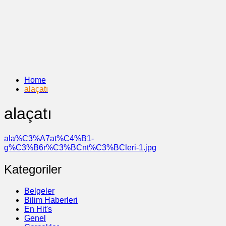
Home
alaçatı
alaçatı
ala%C3%A7at%C4%B1-
g%C3%B6r%C3%BCnt%C3%BCleri-1.jpg
Kategoriler
Belgeler
Bilim Haberleri
En Hit's
Genel