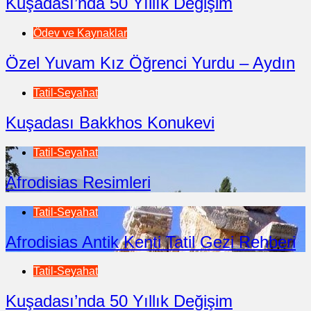
Kuşadası’nda 50 Yıllık Değişim
Ödev ve Kaynaklar
Özel Yuvam Kız Öğrenci Yurdu – Aydın
Tatil-Seyahat
Kuşadası Bakkhos Konukevi
Tatil-Seyahat
Afrodisias Resimleri
Tatil-Seyahat
Afrodisias Antik Kenti Tatil Gezi Rehberi
Tatil-Seyahat
Kuşadası’nda 50 Yıllık Değişim