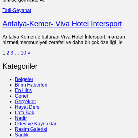
Tatil-Seyahat
Antalya-Kemer- Viva Hotel Intersport
Antalya Kemerde bulunan Viva Hotel İntersport, manzarı ,
hizmeti,memnuniyeti,zerafeti ve daha bir çok özelliği ile
1
2
3
…
10
»
Kategoriler
Belgeler
Bilim Haberleri
En Hit's
Genel
Gerçekler
Hayat Dersi
Lafa Bak
Nedir
Ödev ve Kaynaklar
Resim Galerisi
Sağlık