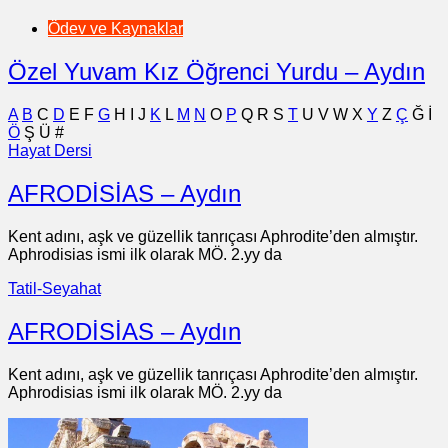
Ödev ve Kaynaklar
Özel Yuvam Kız Öğrenci Yurdu – Aydın
A
B
C
D
E
F
G
H
I
J
K
L
M
N
O
P
Q
R
S
T
U
V
W
X
Y
Z
Ç
Ğ
İ
Ö
Ş
Ü
#
Hayat Dersi
AFRODİSİAS – Aydın
Kent adını, aşk ve güzellik tanrıçası Aphrodite’den almıştır.
Aphrodisias ismi ilk olarak MÖ. 2.yy da
Tatil-Seyahat
AFRODİSİAS – Aydın
Kent adını, aşk ve güzellik tanrıçası Aphrodite’den almıştır.
Aphrodisias ismi ilk olarak MÖ. 2.yy da