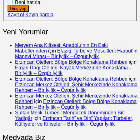
Beni hatırla
Giriş yap
Kayıt ol
Kayıp parola
Yeni Yorumlar
Meryem Ana Kilisesi: Anadolu’nın En Eski
Mabetlerinden
için
Elazığ Türbe ve Mescitleri: Harput’ın
Manevi Mirası – Bir İyilik – Özgür İyilik
Erzincan Otelleri: Bölge Bölge Konaklama Rehberi
için
Ergan Dağı Otelleri: Kayak Merkezinde Konaklama –
Bir İyilik – Özgür İyilik
Erzincan Otelleri: Bölge Bölge Konaklama Rehberi
için
Erzincan Merkez Otelleri: Şehir Merkezinde Konaklama
Rehberi – Bir İyilik – Özgür İyilik
Erzincan Merkez Otelleri: Şehir Merkezinde Konaklama
Rehberi
için
Erzincan Otelleri: Bölge Bölge Konaklama
Rehberi – Bir İyilik – Özgür İyilik
Sultan Melik Türbesi: Mengücek Döneminden Bir
Yadigâr
için
Erzincan Tarihî ve Dinî Yapıları: Türbeler,
Külliyeler ve Kiliseler – Bir İyilik – Özgür İyilik
Medyada Biz