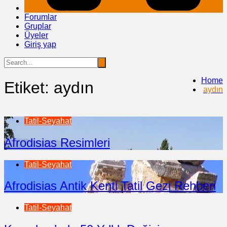
Forumlar
Gruplar
Üyeler
Giriş yap
Home
Etiket:
aydın
aydın
Tatil-Seyahat
Afrodisias Resimleri
Tatil-Seyahat
Afrodisias Antik Kenti Tatil Gezi Rehberi
Tatil-Seyahat