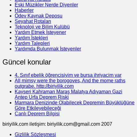
Eski Müzikler Nerde Diyenler
Haberler
Ödev Kaynak Deposu
Seyahat Rotaları
Teknoloji ve Bilim Kulübü
Yardım Etmek İsteyener
Yardım İstekleri
Yardım Talepleri
Yardımda Bulunmak İsteyenler
Güncel konular
4. Sınıf ebelik öğrencisiyim ve bursa ihriyacim var
All mimsy were the borogoves, And the mome raths
outgrabe. http://biriyilik.com
Kayseri Kahraman Maraş Malatya Adıyaman Gazi
Antep Urfa Deprem Riski
Marmara Denizinde Olabilecek Depremin Büyüklüğüne
Göre Etkileyebileceği
Canlı Deprem Bilgisi
biriyilik.com iletişim: biriyilik.com@gmail.com 2007
Gizlilik Sözleşmesi