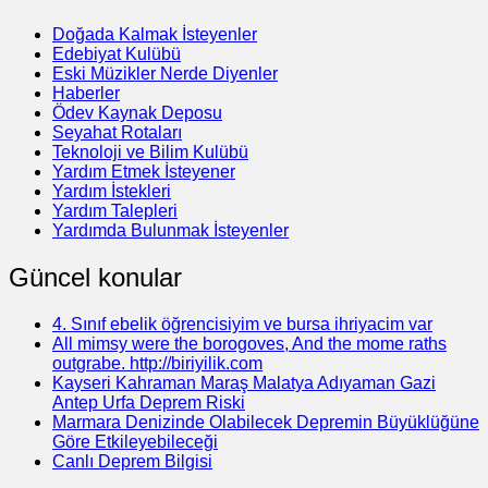
Doğada Kalmak İsteyenler
Edebiyat Kulübü
Eski Müzikler Nerde Diyenler
Haberler
Ödev Kaynak Deposu
Seyahat Rotaları
Teknoloji ve Bilim Kulübü
Yardım Etmek İsteyener
Yardım İstekleri
Yardım Talepleri
Yardımda Bulunmak İsteyenler
Güncel konular
4. Sınıf ebelik öğrencisiyim ve bursa ihriyacim var
All mimsy were the borogoves, And the mome raths
outgrabe. http://biriyilik.com
Kayseri Kahraman Maraş Malatya Adıyaman Gazi
Antep Urfa Deprem Riski
Marmara Denizinde Olabilecek Depremin Büyüklüğüne
Göre Etkileyebileceği
Canlı Deprem Bilgisi