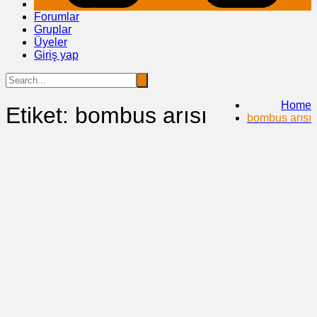
Forumlar
Gruplar
Üyeler
Giriş yap
Home
Etiket:
bombus arısı
bombus arısı