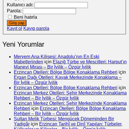
Kullanıcı adı:
Parola:
Beni hatırla
Giriş yap
Kayıt ol
Kayıp parola
Yeni Yorumlar
Meryem Ana Kilisesi: Anadolu’nın En Eski
Mabetlerinden
için
Elazığ Türbe ve Mescitleri: Harput’ın
Manevi Mirası – Bir İyilik – Özgür İyilik
Erzincan Otelleri: Bölge Bölge Konaklama Rehberi
için
Ergan Dağı Otelleri: Kayak Merkezinde Konaklama –
Bir İyilik – Özgür İyilik
Erzincan Otelleri: Bölge Bölge Konaklama Rehberi
için
Erzincan Merkez Otelleri: Şehir Merkezinde Konaklama
Rehberi – Bir İyilik – Özgür İyilik
Erzincan Merkez Otelleri: Şehir Merkezinde Konaklama
Rehberi
için
Erzincan Otelleri: Bölge Bölge Konaklama
Rehberi – Bir İyilik – Özgür İyilik
Sultan Melik Türbesi: Mengücek Döneminden Bir
Yadigâr
için
Erzincan Tarihî ve Dinî Yapıları: Türbeler,