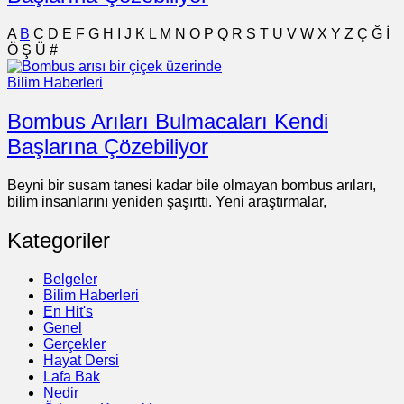
A
B
C
D
E
F
G
H
I
J
K
L
M
N
O
P
Q
R
S
T
U
V
W
X
Y
Z
Ç
Ğ
İ
Ö
Ş
Ü
#
Bilim Haberleri
Bombus Arıları Bulmacaları Kendi
Başlarına Çözebiliyor
Beyni bir susam tanesi kadar bile olmayan bombus arıları,
bilim insanlarını yeniden şaşırttı. Yeni araştırmalar,
Kategoriler
Belgeler
Bilim Haberleri
En Hit's
Genel
Gerçekler
Hayat Dersi
Lafa Bak
Nedir