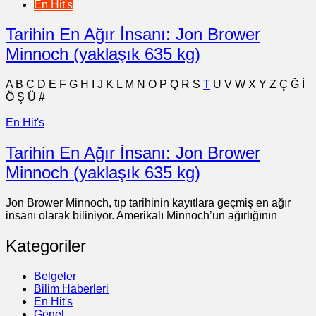
En Hit's
Tarihin En Ağır İnsanı: Jon Brower
Minnoch (yaklaşık 635 kg)
A
B
C
D
E
F
G
H
I
J
K
L
M
N
O
P
Q
R
S
T
U
V
W
X
Y
Z
Ç
Ğ
İ
Ö
Ş
Ü
#
En Hit's
Tarihin En Ağır İnsanı: Jon Brower
Minnoch (yaklaşık 635 kg)
Jon Brower Minnoch, tıp tarihinin kayıtlara geçmiş en ağır
insanı olarak biliniyor. Amerikalı Minnoch’un ağırlığının
Kategoriler
Belgeler
Bilim Haberleri
En Hit's
Genel