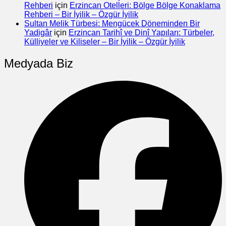
Rehberi
için
Erzincan Otelleri: Bölge Bölge Konaklama
Rehberi – Bir İyilik – Özgür İyilik
Sultan Melik Türbesi: Mengücek Döneminden Bir
Yadigâr
için
Erzincan Tarihî ve Dinî Yapıları: Türbeler,
Külliyeler ve Kiliseler – Bir İyilik – Özgür İyilik
Medyada Biz