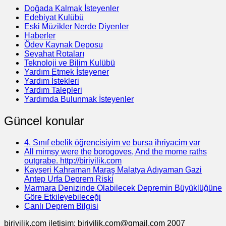
Doğada Kalmak İsteyenler
Edebiyat Kulübü
Eski Müzikler Nerde Diyenler
Haberler
Ödev Kaynak Deposu
Seyahat Rotaları
Teknoloji ve Bilim Kulübü
Yardım Etmek İsteyener
Yardım İstekleri
Yardım Talepleri
Yardımda Bulunmak İsteyenler
Güncel konular
4. Sınıf ebelik öğrencisiyim ve bursa ihriyacim var
All mimsy were the borogoves, And the mome raths
outgrabe. http://biriyilik.com
Kayseri Kahraman Maraş Malatya Adıyaman Gazi
Antep Urfa Deprem Riski
Marmara Denizinde Olabilecek Depremin Büyüklüğüne
Göre Etkileyebileceği
Canlı Deprem Bilgisi
biriyilik.com iletişim: biriyilik.com@gmail.com 2007