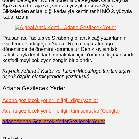
dönemde Aigeai, Roma döneminde Aegeae, Orta Çağ’da
Ajazzo ya da Lajazzo, sonraki yüzyıllarda ise Ayas.
Sikkelerden anlaşıldığı kadarıyla kentin tarihi MÖ 2. yüzyıla
kadar uzanır.
Pausanias, Tacitus ve Strabon gibi antik çağ yazarlarının
eserlerinde adı geçen Aigeai, Roma İmparatorluğu
döneminde de önemini korumuştur. Deniz kıyısındaki
kalıntılarıyla kent, tarih meraklıları için Yumurtalık çevresinde
keşfedilmeyi bekleyen zengin bir alandır.
Kaynak: Adana İl Kültür ve Turizm Müdürlüğü tanıtım arşivi
(içerik özgün olarak yeniden yazılmıştır).
Adana Gezilecek Yerler
Adana gezilecek yerler ile ilgili diğer yazılar
Adana gezilecek yerler ile ilgili tüm sonuçlar (Google)
adana
Adana Gezilecek Yerler
Gezilecek Yerler