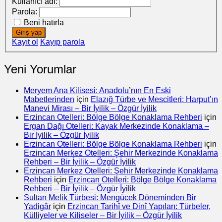
Kullanıcı adı:
Parola:
Beni hatırla
Giriş yap
Kayıt ol
Kayıp parola
Yeni Yorumlar
Meryem Ana Kilisesi: Anadolu’nın En Eski
Mabetlerinden
için
Elazığ Türbe ve Mescitleri: Harput’ın
Manevi Mirası – Bir İyilik – Özgür İyilik
Erzincan Otelleri: Bölge Bölge Konaklama Rehberi
için
Ergan Dağı Otelleri: Kayak Merkezinde Konaklama –
Bir İyilik – Özgür İyilik
Erzincan Otelleri: Bölge Bölge Konaklama Rehberi
için
Erzincan Merkez Otelleri: Şehir Merkezinde Konaklama
Rehberi – Bir İyilik – Özgür İyilik
Erzincan Merkez Otelleri: Şehir Merkezinde Konaklama
Rehberi
için
Erzincan Otelleri: Bölge Bölge Konaklama
Rehberi – Bir İyilik – Özgür İyilik
Sultan Melik Türbesi: Mengücek Döneminden Bir
Yadigâr
için
Erzincan Tarihî ve Dinî Yapıları: Türbeler,
Külliyeler ve Kiliseler – Bir İyilik – Özgür İyilik