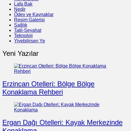
Lafa Bak
Nedir
Ödev ve Kaynaklar
Resim Galerisi
Sağlık
Tatil-Seyahat
Teknoloji
Yiyebilirsen Ye
Yeni Yazılar
Erzincan Otelleri: Bölge Bölge
Konaklama Rehberi
Ergan Dağı Otelleri: Kayak Merkezinde
Konaklama