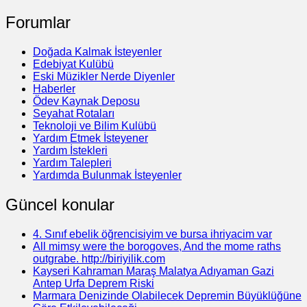
Forumlar
Doğada Kalmak İsteyenler
Edebiyat Kulübü
Eski Müzikler Nerde Diyenler
Haberler
Ödev Kaynak Deposu
Seyahat Rotaları
Teknoloji ve Bilim Kulübü
Yardım Etmek İsteyener
Yardım İstekleri
Yardım Talepleri
Yardımda Bulunmak İsteyenler
Güncel konular
4. Sınıf ebelik öğrencisiyim ve bursa ihriyacim var
All mimsy were the borogoves, And the mome raths
outgrabe. http://biriyilik.com
Kayseri Kahraman Maraş Malatya Adıyaman Gazi
Antep Urfa Deprem Riski
Marmara Denizinde Olabilecek Depremin Büyüklüğüne