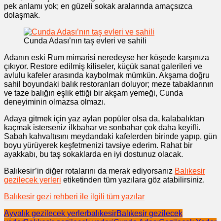
pek anlamı yok; en güzeli sokak aralarında amaçsızca
dolaşmak.
Cunda Adası’nın taş evleri ve sahili
Adanın eski Rum mimarisi neredeyse her köşede karşınıza
çıkıyor. Restore edilmiş kiliseler, küçük sanat galerileri ve
avlulu kafeler arasında kaybolmak mümkün. Akşama doğru
sahil boyundaki balık restoranları doluyor; meze tabaklarının
ve taze balığın eşlik ettiği bir akşam yemeği, Cunda
deneyiminin olmazsa olmazı.
Adaya gitmek için yaz ayları popüler olsa da, kalabalıktan
kaçmak isterseniz ilkbahar ve sonbahar çok daha keyifli.
Sabah kahvaltısını meydandaki kafelerden birinde yapıp, gün
boyu yürüyerek keşfetmenizi tavsiye ederim. Rahat bir
ayakkabı, bu taş sokaklarda en iyi dostunuz olacak.
Balıkesir’in diğer rotalarını da merak ediyorsanız
Balıkesir
gezilecek yerleri
etiketinden tüm yazılara göz atabilirsiniz.
Balıkesir gezi rehberi ile ilgili tüm yazılar
Ayvalık gezilecek yerler
balıkesir
Balıkesir gezilecek