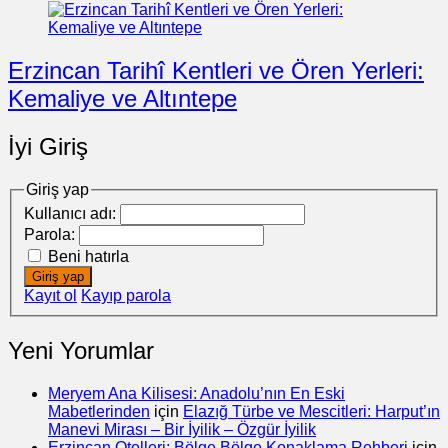
Erzincan Tarihî Kentleri ve Ören Yerleri:
Kemaliye ve Altıntepe
İyi Giriş
Giriş yap
Kullanıcı adı:
Parola:
Beni hatırla
Giriş yap
Kayıt ol
Kayıp parola
Yeni Yorumlar
Meryem Ana Kilisesi: Anadolu’nın En Eski
Mabetlerinden
için
Elazığ Türbe ve Mescitleri: Harput’ın
Manevi Mirası – Bir İyilik – Özgür İyilik
Erzincan Otelleri: Bölge Bölge Konaklama Rehberi
için