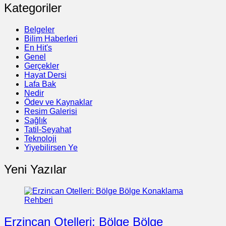
Kategoriler
Belgeler
Bilim Haberleri
En Hit's
Genel
Gerçekler
Hayat Dersi
Lafa Bak
Nedir
Ödev ve Kaynaklar
Resim Galerisi
Sağlık
Tatil-Seyahat
Teknoloji
Yiyebilirsen Ye
Yeni Yazılar
Erzincan Otelleri: Bölge Bölge