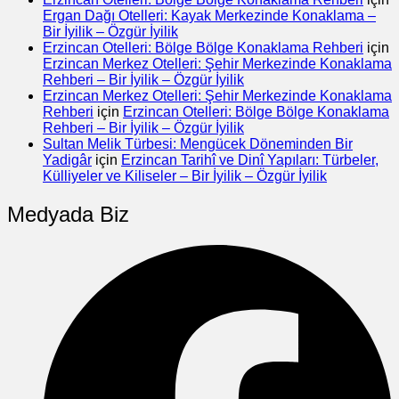
Ergan Dağı Otelleri: Kayak Merkezinde Konaklama –
Bir İyilik – Özgür İyilik
Erzincan Otelleri: Bölge Bölge Konaklama Rehberi
için
Erzincan Merkez Otelleri: Şehir Merkezinde Konaklama
Rehberi – Bir İyilik – Özgür İyilik
Erzincan Merkez Otelleri: Şehir Merkezinde Konaklama
Rehberi
için
Erzincan Otelleri: Bölge Bölge Konaklama
Rehberi – Bir İyilik – Özgür İyilik
Sultan Melik Türbesi: Mengücek Döneminden Bir
Yadigâr
için
Erzincan Tarihî ve Dinî Yapıları: Türbeler,
Külliyeler ve Kiliseler – Bir İyilik – Özgür İyilik
Medyada Biz