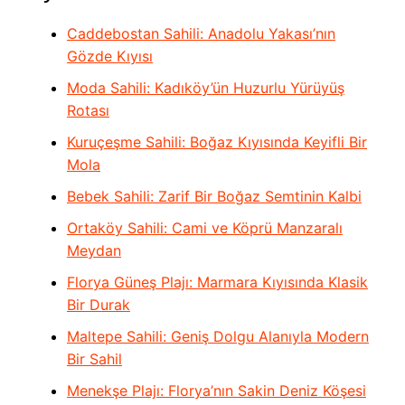
Caddebostan Sahili: Anadolu Yakası’nın
Gözde Kıyısı
Moda Sahili: Kadıköy’ün Huzurlu Yürüyüş
Rotası
Kuruçeşme Sahili: Boğaz Kıyısında Keyifli Bir
Mola
Bebek Sahili: Zarif Bir Boğaz Semtinin Kalbi
Ortaköy Sahili: Cami ve Köprü Manzaralı
Meydan
Florya Güneş Plajı: Marmara Kıyısında Klasik
Bir Durak
Maltepe Sahili: Geniş Dolgu Alanıyla Modern
Bir Sahil
Menekşe Plajı: Florya’nın Sakin Deniz Köşesi