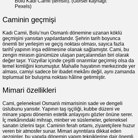
Bolu Kadı Camii (temsilî). (Görsel kaynağı:
Pexels)
Caminin geçmişi
Kadı Camii, Bolu’nun Osmanlı dönemine uzanan köklü
geçmişini yansıtan yapılardandır. Şehrin tarih boyunca
önemli bir yerleşim ve geçiş noktası olması, sayıca fazla
tarihî yapının inşa edilmesine olanak sağlamıştır. Cami, bu
zengin mirasın günümüze ulaşan parçalarından biri olarak
değer taşır. Yüzyıllar içinde çeşitli onarımlar geçirmiş olsa da
temel kimliğini korumuştur. Mahalle hayatının merkezinde yer
alması, camiyi sadece bir ibadet mekânı değil, aynı zamanda
toplumsal bir buluşma noktası hâline getirmiştir.
Mimari özellikleri
Cami, geleneksel Osmanlı mimarisinin sade ve dengeli
üslubunu yansıtır. Yapının taş işçiliği, kubbe düzeni ve
minare yapısı dönemin estetik anlayışını gözler önüne serer.
İç mekânındaki mihrap, minber ve süslemeler, geleneksel
sanatın izlerini taşır. Caminin ferah ortamı, ziyaretçilere huzur
veren bir atmosfer sunar. Mimari ayrıntılara dikkat eden
gezginler, bu yapıda dönemin yapım tekniklerine dair önemli