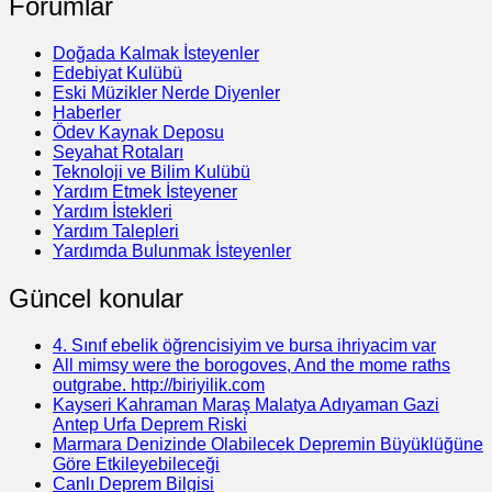
Forumlar
Doğada Kalmak İsteyenler
Edebiyat Kulübü
Eski Müzikler Nerde Diyenler
Haberler
Ödev Kaynak Deposu
Seyahat Rotaları
Teknoloji ve Bilim Kulübü
Yardım Etmek İsteyener
Yardım İstekleri
Yardım Talepleri
Yardımda Bulunmak İsteyenler
Güncel konular
4. Sınıf ebelik öğrencisiyim ve bursa ihriyacim var
All mimsy were the borogoves, And the mome raths
outgrabe. http://biriyilik.com
Kayseri Kahraman Maraş Malatya Adıyaman Gazi
Antep Urfa Deprem Riski
Marmara Denizinde Olabilecek Depremin Büyüklüğüne
Göre Etkileyebileceği
Canlı Deprem Bilgisi