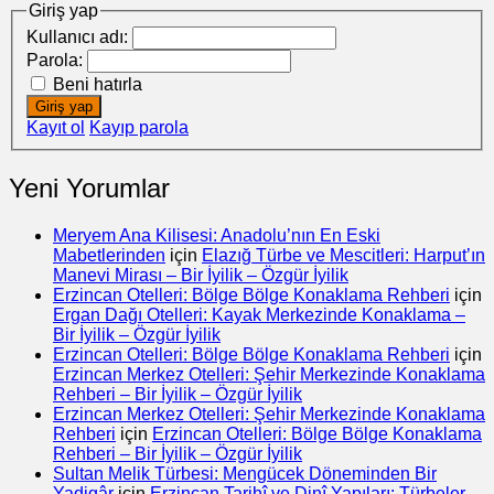
Giriş yap
Kullanıcı adı:
Parola:
Beni hatırla
Giriş yap
Kayıt ol
Kayıp parola
Yeni Yorumlar
Meryem Ana Kilisesi: Anadolu’nın En Eski
Mabetlerinden
için
Elazığ Türbe ve Mescitleri: Harput’ın
Manevi Mirası – Bir İyilik – Özgür İyilik
Erzincan Otelleri: Bölge Bölge Konaklama Rehberi
için
Ergan Dağı Otelleri: Kayak Merkezinde Konaklama –
Bir İyilik – Özgür İyilik
Erzincan Otelleri: Bölge Bölge Konaklama Rehberi
için
Erzincan Merkez Otelleri: Şehir Merkezinde Konaklama
Rehberi – Bir İyilik – Özgür İyilik
Erzincan Merkez Otelleri: Şehir Merkezinde Konaklama
Rehberi
için
Erzincan Otelleri: Bölge Bölge Konaklama
Rehberi – Bir İyilik – Özgür İyilik
Sultan Melik Türbesi: Mengücek Döneminden Bir
Yadigâr
için
Erzincan Tarihî ve Dinî Yapıları: Türbeler,