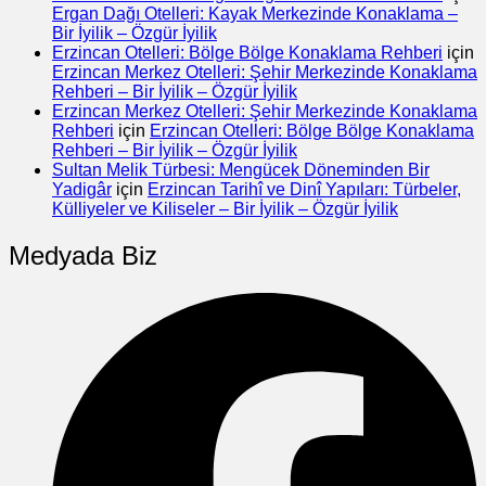
Ergan Dağı Otelleri: Kayak Merkezinde Konaklama –
Bir İyilik – Özgür İyilik
Erzincan Otelleri: Bölge Bölge Konaklama Rehberi
için
Erzincan Merkez Otelleri: Şehir Merkezinde Konaklama
Rehberi – Bir İyilik – Özgür İyilik
Erzincan Merkez Otelleri: Şehir Merkezinde Konaklama
Rehberi
için
Erzincan Otelleri: Bölge Bölge Konaklama
Rehberi – Bir İyilik – Özgür İyilik
Sultan Melik Türbesi: Mengücek Döneminden Bir
Yadigâr
için
Erzincan Tarihî ve Dinî Yapıları: Türbeler,
Külliyeler ve Kiliseler – Bir İyilik – Özgür İyilik
Medyada Biz