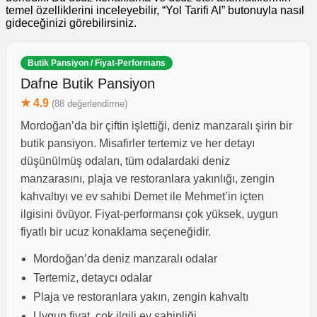
temel özelliklerini inceleyebilir, “Yol Tarifi Al” butonuyla nasıl
gideceğinizi görebilirsiniz.
Butik Pansiyon / Fiyat-Performans
Dafne Butik Pansiyon
★ 4.9
(88 değerlendirme)
Mordoğan’da bir çiftin işlettiği, deniz manzaralı şirin bir
butik pansiyon. Misafirler tertemiz ve her detayı
düşünülmüş odaları, tüm odalardaki deniz
manzarasını, plaja ve restoranlara yakınlığı, zengin
kahvaltıyı ve ev sahibi Demet ile Mehmet’in içten
ilgisini övüyor. Fiyat-performansı çok yüksek, uygun
fiyatlı bir ucuz konaklama seçeneğidir.
Mordoğan’da deniz manzaralı odalar
Tertemiz, detaycı odalar
Plaja ve restoranlara yakın, zengin kahvaltı
Uygun fiyat, çok ilgili ev sahipliği