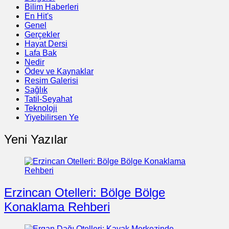
Bilim Haberleri
En Hit's
Genel
Gerçekler
Hayat Dersi
Lafa Bak
Nedir
Ödev ve Kaynaklar
Resim Galerisi
Sağlık
Tatil-Seyahat
Teknoloji
Yiyebilirsen Ye
Yeni Yazılar
Erzincan Otelleri: Bölge Bölge
Konaklama Rehberi