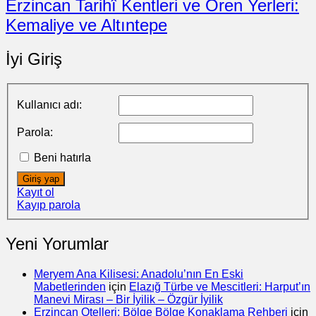
Erzincan Tarihî Kentleri ve Ören Yerleri:
Kemaliye ve Altıntepe
İyi Giriş
Kullanıcı adı:
Parola:
Beni hatırla
Giriş yap
Kayıt ol
Kayıp parola
Yeni Yorumlar
Meryem Ana Kilisesi: Anadolu’nın En Eski
Mabetlerinden
için
Elazığ Türbe ve Mescitleri: Harput’ın
Manevi Mirası – Bir İyilik – Özgür İyilik
Erzincan Otelleri: Bölge Bölge Konaklama Rehberi
için