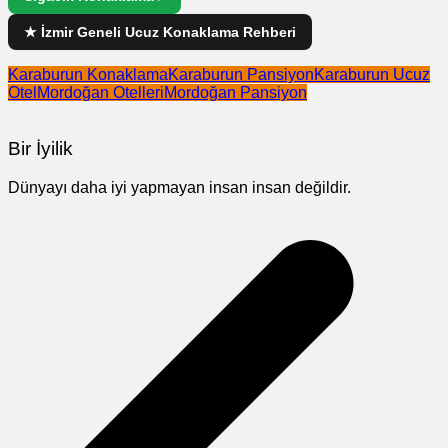
★ İzmir Geneli Ucuz Konaklama Rehberi
Karaburun Konaklama
Karaburun Pansiyon
Karaburun Ucuz
Otel
Mordoğan Otelleri
Mordoğan Pansiyon
Bir İyilik
Dünyayı daha iyi yapmayan insan insan değildir.
Yazı
gezinmesi