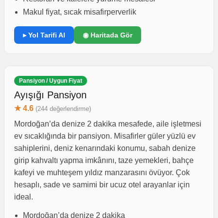
Makul fiyat, sıcak misafirperverlik
▸ Yol Tarifi Al
◉ Haritada Gör
Pansiyon / Uygun Fiyat
Ayışığı Pansiyon
★ 4.6
(244 değerlendirme)
Mordoğan’da denize 2 dakika mesafede, aile işletmesi
ev sıcaklığında bir pansiyon. Misafirler güler yüzlü ev
sahiplerini, deniz kenarındaki konumu, sabah denize
girip kahvaltı yapma imkânını, taze yemekleri, bahçe
kafeyi ve muhteşem yıldız manzarasını övüyor. Çok
hesaplı, sade ve samimi bir ucuz otel arayanlar için
ideal.
Mordoğan’da denize 2 dakika