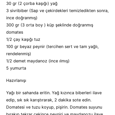
30 gr (2 çorba kaşığı) yağ
3 sivribiber (Sap ve çekirdekleri temizledikten sonra,
ince doğranmış)
300 gr (3 orta boy ) küp şeklinde doğranmış
domates
1/2 çay kaşığı tuz
100 gr beyaz peynir (tercihen sert ve tam yağlı,
rendelenmiş)
1/2 demet maydanoz (ince ılmış)
5 yumurta
Hazırlanışı
Yağı bir sahanda eritin. Yağ kızınca biberleri ilave
edip, sık sık karıştırarak, 2 dakika sote edin.
Domatesi ve tuzu koyup, pişirin. Domates suyunu
bırakıp tekrar çekince peyniri ve maydanozu ilave