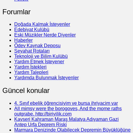
Forumlar
Doğada Kalmak İsteyenler
Edebiyat Kulübü
Eski Müzikler Nerde Diyenler
Haberler
Ödev Kaynak Deposu
Seyahat Rotaları
Teknoloji ve Bilim Kulübü
Yardım Etmek İsteyener
Yardım İstekleri
Yardım Talepleri
Yardımda Bulunmak İsteyenler
Güncel konular
4. Sınıf ebelik öğrencisiyim ve bursa ihriyacim var
All mimsy were the borogoves, And the mome raths
outgrabe. http://biriyilik.com
Kayseri Kahraman Maraş Malatya Adıyaman Gazi
Antep Urfa Deprem Riski
Marmara Denizinde Olabilecek Depremin Büyüklüğüne