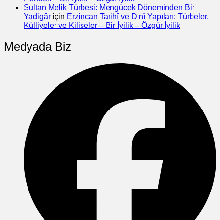
Sultan Melik Türbesi: Mengücek Döneminden Bir
Yadigâr
için
Erzincan Tarihî ve Dinî Yapıları: Türbeler,
Külliyeler ve Kiliseler – Bir İyilik – Özgür İyilik
Medyada Biz