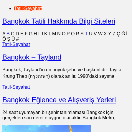
Tatil-Seyahat
Bangkok Tatili Hakkında Bilgi Siteleri
A
B
C
D
E
F
G
H
I
J
K
L
M
N
O
P
Q
R
S
T
U
V
W
X
Y
Z
Ç
Ğ
İ
Ö
Ş
Ü
#
Tatil-Seyahat
Bangkok – Tayland
Bangkok, Tayland’ın en büyük şehri ve başkentidir. Tayca
Krung Thep (กรุงเทพฯ) olarak anılır. 1990’daki sayıma
Tatil-Seyahat
Bangkok Eğlence ve Alışveriş Yerleri
24 saat uyumayan bir şehir tanımlaması Bangkok için
gerçekten son derece uygun olacaktır. Bangkok Metro,