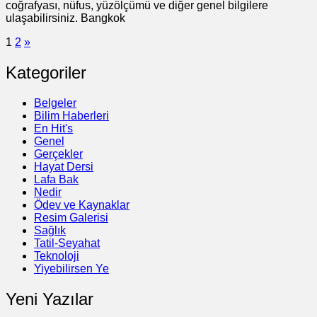
coğrafyası, nüfus, yüzölçümü ve diğer genel bilgilere
ulaşabilirsiniz. Bangkok
1
2
»
Kategoriler
Belgeler
Bilim Haberleri
En Hit's
Genel
Gerçekler
Hayat Dersi
Lafa Bak
Nedir
Ödev ve Kaynaklar
Resim Galerisi
Sağlık
Tatil-Seyahat
Teknoloji
Yiyebilirsen Ye
Yeni Yazılar