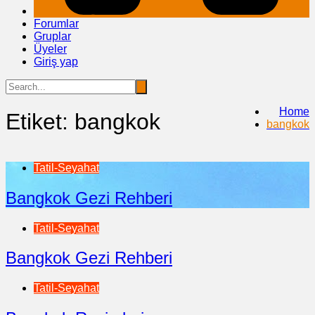
Forumlar
Gruplar
Üyeler
Giriş yap
Home
Etiket:
bangkok
bangkok
Tatil-Seyahat
Bangkok Gezi Rehberi
Tatil-Seyahat
Bangkok Gezi Rehberi
Tatil-Seyahat