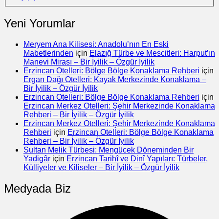
Yeni Yorumlar
Meryem Ana Kilisesi: Anadolu’nın En Eski
Mabetlerinden
için
Elazığ Türbe ve Mescitleri: Harput’ın
Manevi Mirası – Bir İyilik – Özgür İyilik
Erzincan Otelleri: Bölge Bölge Konaklama Rehberi
için
Ergan Dağı Otelleri: Kayak Merkezinde Konaklama –
Bir İyilik – Özgür İyilik
Erzincan Otelleri: Bölge Bölge Konaklama Rehberi
için
Erzincan Merkez Otelleri: Şehir Merkezinde Konaklama
Rehberi – Bir İyilik – Özgür İyilik
Erzincan Merkez Otelleri: Şehir Merkezinde Konaklama
Rehberi
için
Erzincan Otelleri: Bölge Bölge Konaklama
Rehberi – Bir İyilik – Özgür İyilik
Sultan Melik Türbesi: Mengücek Döneminden Bir
Yadigâr
için
Erzincan Tarihî ve Dinî Yapıları: Türbeler,
Külliyeler ve Kiliseler – Bir İyilik – Özgür İyilik
Medyada Biz