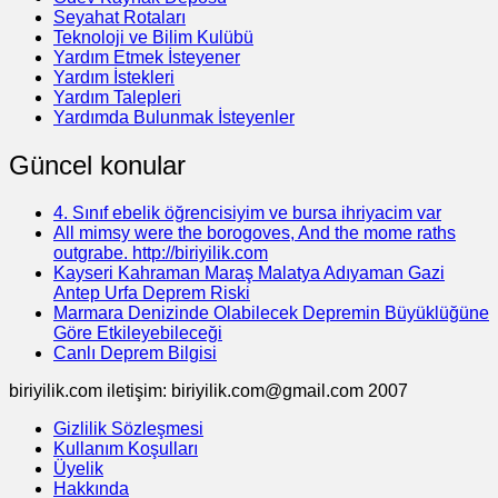
Seyahat Rotaları
Teknoloji ve Bilim Kulübü
Yardım Etmek İsteyener
Yardım İstekleri
Yardım Talepleri
Yardımda Bulunmak İsteyenler
Güncel konular
4. Sınıf ebelik öğrencisiyim ve bursa ihriyacim var
All mimsy were the borogoves, And the mome raths
outgrabe. http://biriyilik.com
Kayseri Kahraman Maraş Malatya Adıyaman Gazi
Antep Urfa Deprem Riski
Marmara Denizinde Olabilecek Depremin Büyüklüğüne
Göre Etkileyebileceği
Canlı Deprem Bilgisi
biriyilik.com iletişim: biriyilik.com@gmail.com 2007
Gizlilik Sözleşmesi
Kullanım Koşulları
Üyelik
Hakkında