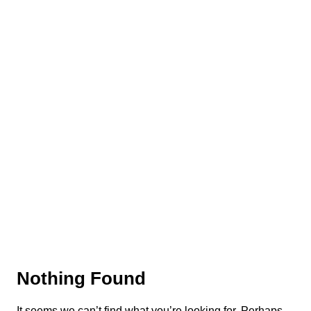
Nothing Found
It seems we can’t find what you’re looking for. Perhaps