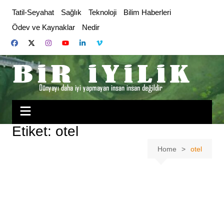
Skip
Tatil-Seyahat
Sağlık
Teknoloji
Bilim Haberleri
to
Ödev ve Kaynaklar
Nedir
content
Etiket:
otel
Home
otel