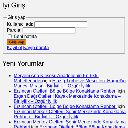
İyi Giriş
Giriş yap
Kullanıcı adı:
Parola:
Beni hatırla
Giriş yap
Kayıt ol
Kayıp parola
Yeni Yorumlar
Meryem Ana Kilisesi: Anadolu’nın En Eski
Mabetlerinden
için
Elazığ Türbe ve Mescitleri: Harput’ın
Manevi Mirası – Bir İyilik – Özgür İyilik
Erzincan Otelleri: Bölge Bölge Konaklama Rehberi
için
Ergan Dağı Otelleri: Kayak Merkezinde Konaklama –
Bir İyilik – Özgür İyilik
Erzincan Otelleri: Bölge Bölge Konaklama Rehberi
için
Erzincan Merkez Otelleri: Şehir Merkezinde Konaklama
Rehberi – Bir İyilik – Özgür İyilik
Erzincan Merkez Otelleri: Şehir Merkezinde Konaklama
Rehberi
için
Erzincan Otelleri: Bölge Bölge Konaklama