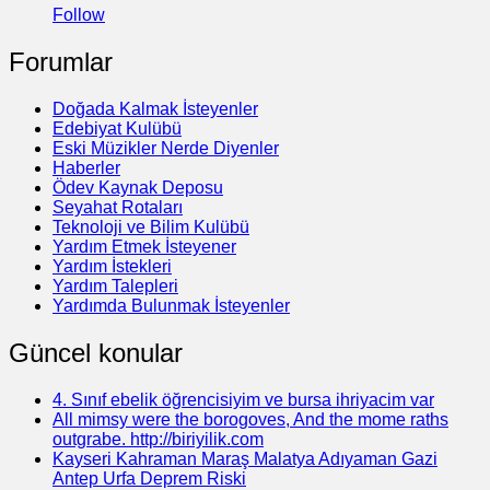
Follow
Forumlar
Doğada Kalmak İsteyenler
Edebiyat Kulübü
Eski Müzikler Nerde Diyenler
Haberler
Ödev Kaynak Deposu
Seyahat Rotaları
Teknoloji ve Bilim Kulübü
Yardım Etmek İsteyener
Yardım İstekleri
Yardım Talepleri
Yardımda Bulunmak İsteyenler
Güncel konular
4. Sınıf ebelik öğrencisiyim ve bursa ihriyacim var
All mimsy were the borogoves, And the mome raths
outgrabe. http://biriyilik.com
Kayseri Kahraman Maraş Malatya Adıyaman Gazi
Antep Urfa Deprem Riski