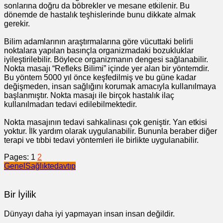
sonlarına doğru da böbrekler ve mesane etkilenir. Bu
dönemde de hastalık teşhislerinde bunu dikkate almak
gerekir.
Bilim adamlarının araştırmalarına göre vücuttaki belirli
noktalara yapılan basınçla organizmadaki bozukluklar
iyileştirilebilir. Böylece organizmanın dengesi sağlanabilir.
Nokta masajı “Refleks Bilimi” içinde yer alan bir yöntemdir.
Bu yöntem 5000 yıl önce keşfedilmiş ve bu güne kadar
değişmeden, insan sağlığını korumak amacıyla kullanılmaya
başlanmıştır. Nokta masajı ile birçok hastalık ilaç
kullanılmadan tedavi edilebilmektedir.
Nokta masajının tedavi sahkalinası çok geniştir. Yan etkisi
yoktur. İlk yardım olarak uygulanabilir. Bununla beraber diğer
terapi ve tıbbi tedavi yöntemleri ile birlikte uygulanabilir.
Pages:
1
2
Genel
Sağlık
tedav
tıp
Bir İyilik
Dünyayı daha iyi yapmayan insan insan değildir.