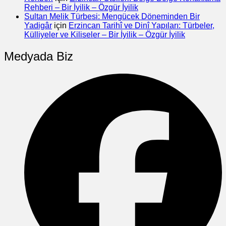
Rehberi – Bir İyilik – Özgür İyilik
Sultan Melik Türbesi: Mengücek Döneminden Bir
Yadigâr
için
Erzincan Tarihî ve Dinî Yapıları: Türbeler,
Külliyeler ve Kiliseler – Bir İyilik – Özgür İyilik
Medyada Biz