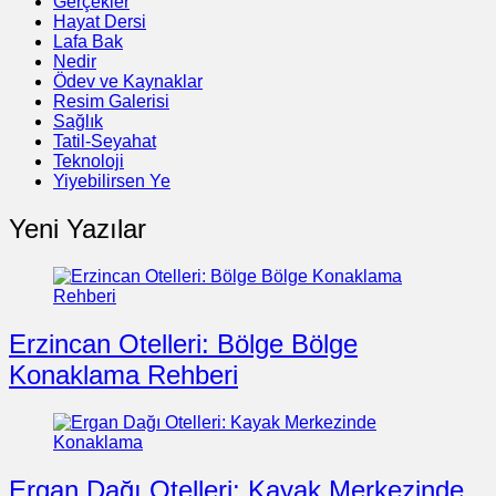
Gerçekler
Hayat Dersi
Lafa Bak
Nedir
Ödev ve Kaynaklar
Resim Galerisi
Sağlık
Tatil-Seyahat
Teknoloji
Yiyebilirsen Ye
Yeni Yazılar
Erzincan Otelleri: Bölge Bölge
Konaklama Rehberi
Ergan Dağı Otelleri: Kayak Merkezinde