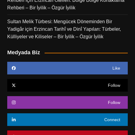
Rehberi
için
Erzincan Otelleri: Bölge Bölge Konaklama
Rehberi – Bir İyilik – Özgür İyilik
Sultan Melik Türbesi: Mengücek Döneminden Bir
Yadigâr
için
Erzincan Tarihî ve Dinî Yapıları: Türbeler,
Külliyeler ve Kiliseler – Bir İyilik – Özgür İyilik
Medyada Biz
Like
Follow
Follow
Connect