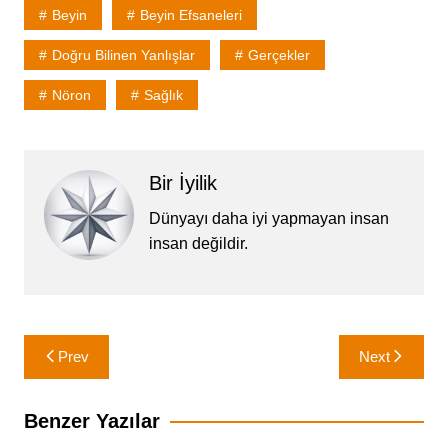
Beyin
Beyin Efsaneleri
Doğru Bilinen Yanlışlar
Gerçekler
Nöron
Sağlık
Bir İyilik
Dünyayı daha iyi yapmayan insan
insan değildir.
Yazı
Prev
Next
gezinmesi
Benzer Yazılar